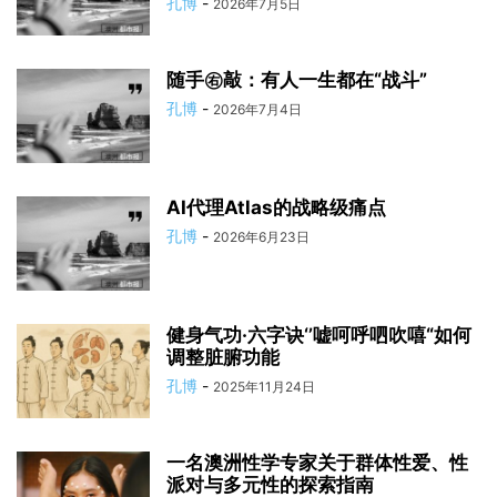
孔博
-
2026年7月5日
随手㊨敲：有人一生都在“战斗”
孔博
-
2026年7月4日
AI代理Atlas的战略级痛点
孔博
-
2026年6月23日
健身气功·六字诀‘’嘘呵呼呬吹嘻“如何
调整脏腑功能
孔博
-
2025年11月24日
一名澳洲性学专家关于群体性爱、性
派对与多元性的探索指南