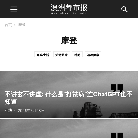
澳洲都市报
Australian City Daily
首页
摩登
摩登
乐享生活
旅游居家
时尚
运动健康
不讲玄不讲虚: 什么是“打祛病”连ChatGPT也不
知道
孔博
-
2026年7月23日