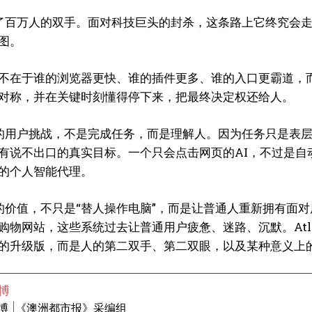
我要加入
解放了百万人的双手。面对科技巨头的封杀，这条路上它终究
我已阅读并同意
《隐私条款》
.
图。
不在于谁的浏览器更快、谁的插件更多、谁的入口更霸道，
对称，并在关键时刻懂得停下来，把最终决定权还给人。
孔博
孔博 |《澳洲都市报》采编组
真正的用户挑战，不是完成任务，而是理解人。因为任务只是
主编
有说不出口的真实目标。一个只会点击网页的AI，不过是自
的个人智能代理。
as的价值，不只是“替人操作电脑”，而是让普通人重新拥有
购物网站，这些系统过去让普通用户疲惫、迷路、沉默。At
的升级版，而是人的第二双手、第二双眼，以及某种意义上
博
博 |《澳洲都市报》采编组