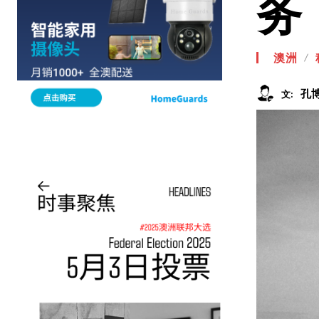
务
澳洲
孔
文: