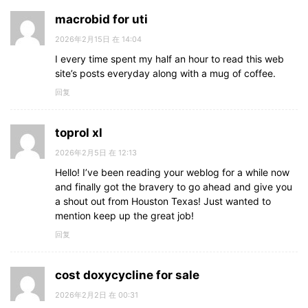
macrobid for uti
2026年2月15日 在 14:04
I every time spent my half an hour to read this web
site’s posts everyday along with a mug of coffee.
回复
toprol xl
2026年2月5日 在 12:13
Hello! I’ve been reading your weblog for a while now
and finally got the bravery to go ahead and give you
a shout out from Houston Texas! Just wanted to
mention keep up the great job!
回复
cost doxycycline for sale
2026年2月2日 在 00:31