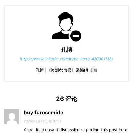
孔博
https://www.linkedin.com/in/bo-kong-430901138/
孔博 |《澳洲都市报》采编组 主编
26 评论
buy furosemide
2026年2月27日 在 07:02
Ahaa, its pleasant discussion regarding this post here