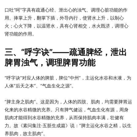
口吐“呵”字具有疏通心经、泄出心的浊气、调理心脏功能的作
用。捧掌上升，翻掌下插，外导内行，使肾水上升，以制心
火；心火下降，以温肾水，具有心肾相交，水火既济，调理心
肾功能的作用。
三、“呼字诀”——疏通脾经，泄出
脾胃浊气，调理脾胃功能
“呼字诀”对应人体的脾脏，脾位“中州”，主运化水谷和水液，为
人体“后天之本”、“气血生化之源”。
“脾主身之肌肉”。这是因为，人体的四肢、肌肉，均需要脾胃运
化来的水谷精微的充养。只有脾气健运，气血生化有源，周身
肌肉才能得到水谷精微的充养，从而保持肌肉丰满，壮健有
力。故《素问集注·五脏生成篇》说：“脾主运化水谷之精，以生
养肌肉，故主肌肉”。