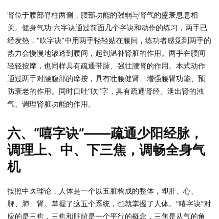
肾位于腰部脊柱两侧，腰部功能的强弱与肾气的盛衰息息相
关。健身气功·六字诀通过前面几个字诀和动作的练习，两手已
经发热，“吹字诀”中用两手轻轻贴在腰间，练功者感觉到两手的
热力会慢慢地渗透到腰间，起到温补肾脏的作用。两手在腰间
轻轻按摩，也同样具有疏通带脉、强壮腰肾的作用。本式动作
通过两手对腰腹部的摩按，具有壮腰健肾、增强腰肾功能、预
防衰老的作用。同时口吐“吹”字，具有疏通肾经、泄出肾的浊
气、调理肾脏功能的作用。
六、“嘻字诀”——疏通少阳经脉，
调理上、中、下三焦，调畅全身气
机
按照中医理论，人体是一个以五脏构成的整体，即肝、心、
脾、肺、肾。掌握了这五个系统，也就掌握了人体。“嘻字诀”对
应的是三焦，三焦和脏腑是一个平行的概念，三焦是从气的角