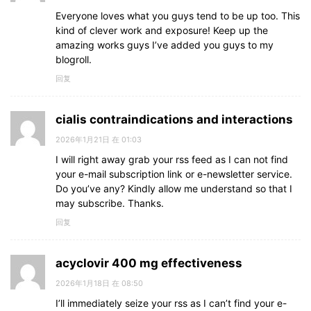
Everyone loves what you guys tend to be up too. This
kind of clever work and exposure! Keep up the
amazing works guys I’ve added you guys to my
blogroll.
回复
cialis contraindications and interactions
2026年1月21日 在 01:03
I will right away grab your rss feed as I can not find
your e-mail subscription link or e-newsletter service.
Do you’ve any? Kindly allow me understand so that I
may subscribe. Thanks.
回复
acyclovir 400 mg effectiveness
2026年1月18日 在 08:50
I’ll immediately seize your rss as I can’t find your e-