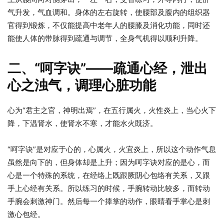
气升发，气血调和。身体的左右旋转，使腰部及腹内的组织器
官得到锻炼，不仅能提高中老年人的腰膝及消化功能，同时还
能使人体的带脉得到疏通与调节，全身气机得以顺利升降。
二、“呵字诀”——疏通心经，泄出
心之浊气，调理心脏功能
心为“君主之官，神明出焉”，在五行属火，火性炎上，当心火下
降，下温肾水，使肾水不寒，才能水火既济。
“呵字诀”是对应于心的，心属火，火宜炎上，所以这个动作气息
虽然是向下的，但身体却是上升；因为呵字诀对应的是心，而
心是一个特殊的系统，在经络上既跟厥阴心包络有关系，又跟
手上心经有关系。所以练习的时候，手腕转动比较多，而转动
手腕会刺激神门。然后每一个捧掌的动作，眼睛看手掌心是刺
激心包经。