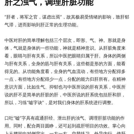
肝之浊气，调理肝脏功能
“肝者，将军之官，谋虑出焉”，故其极易受情绪的影响，致肝郁
气滞，进而影响到肝正常的生理功能。
中医对肝的简单理解包括三个层次，即形、气、神。形就是身
体，气就是身体的一些功能，神就是精神意识。从肝脏角度来
看，眼睛与肝有关系，所以中医把眼睛归属于肝。身体的两侧
与肝有关系，全身的筋与肝有关系，这些都是形的方面，能看
得见的。从功能角度看，全身的气血流动，有些地方分配得多
一点，有些地方分配得少一点，分配的能力归肝所有。在精神
意识方面，比如生气、抑郁也与中医所说的肝有关系，中医所
说的肝不是简单的肝脏的肝，中医所说的肝系统包括肝和胆，
所以，习练“嘘字诀”，是对我们身体的肝系统进行调整。
口吐“嘘”字具有疏通肝经、泄出肝的浊气、调理肝脏功能的作
用。同时，配合两目圆睁，还可起到疏肝明目的功效。掌心向
上从腰间向对侧穿出，一左一右，交替练习，外导内行，使肝