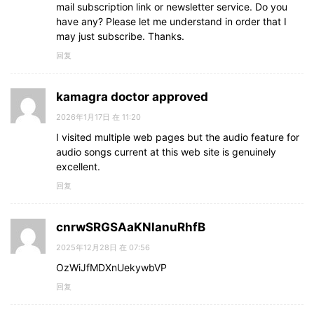
mail subscription link or newsletter service. Do you
have any? Please let me understand in order that I
may just subscribe. Thanks.
回复
kamagra doctor approved
2026年1月17日 在 11:20
I visited multiple web pages but the audio feature for
audio songs current at this web site is genuinely
excellent.
回复
cnrwSRGSAaKNlanuRhfB
2025年12月28日 在 07:56
OzWiJfMDXnUekywbVP
回复