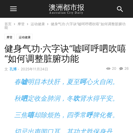
澳洲都市报
Australian City Daily
首页
摩登
运动健康
健身气功·六字诀‘’嘘呵呼呬吹嘻“如何调整脏腑功
能
摩登
运动健康
健身气功·六字诀‘’嘘呵呼呬吹嘻
“如何调整脏腑功能
20
26
文
孔博
-
2025年11月24日
春
嘘
明目本扶肝，夏至
呵
心火自闲。
秋
呬
定收金肺润，冬
吹
肾水得平安。
三焦
嘻
却除烦热，四季常
呼
脾化餐。
切忌出声闻口耳，其功尤胜保身丹。