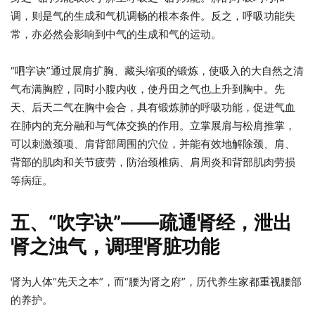
调，则是气的生成和气机调畅的根本条件。反之，呼吸功能失
常，亦必然会影响到中气的生成和气的运动。
“呬字诀”通过展肩扩胸、藏头缩项的锻炼，使吸入的大自然之清
气布满胸腔，同时小腹内收，使丹田之气也上升到胸中。先
天、后天二气在胸中会合，具有锻炼肺的呼吸功能，促进气血
在肺内的充分融和与气体交换的作用。立掌展肩与松肩推掌，
可以刺激颈项、肩背部周围的穴位，并能有效地解除颈、肩、
背部的肌肉和关节疲劳，防治颈椎病、肩周炎和背部肌肉劳损
等病症。
五、“吹字诀”——疏通肾经，泄出
肾之浊气，调理肾脏功能
肾为人体“先天之本”，而“腰为肾之府”，历代养生家都重视腰部
的养护。