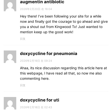
augmentin antibiotic
2026年2月20日 在 16:04
Hey there! I’ve been following your site for a while
now and finally got the courage to go ahead and give
you a shout out from Kingwood Tx! Just wanted to
mention keep up the good work!
回复
doxycycline for pneumonia
2026年2月19日 在 09:24
Ahaa, its nice discussion regarding this article here at
this webpage, I have read all that, so now me also
commenting here.
回复
doxycycline for uti
2026年2月18日 在 02:43