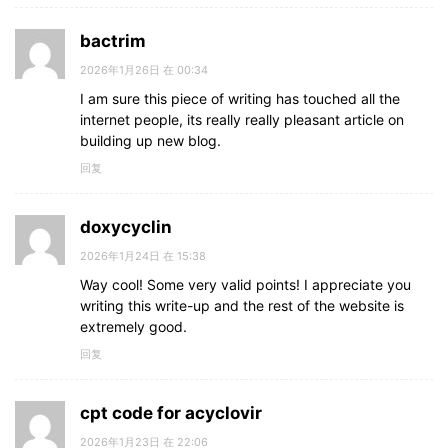
bactrim
2026年1月26日 在 00:34
I am sure this piece of writing has touched all the
internet people, its really really pleasant article on
building up new blog.
回复
doxycyclin
2026年1月24日 在 15:38
Way cool! Some very valid points! I appreciate you
writing this write-up and the rest of the website is
extremely good.
回复
cpt code for acyclovir
2026年1月23日 在 22:06