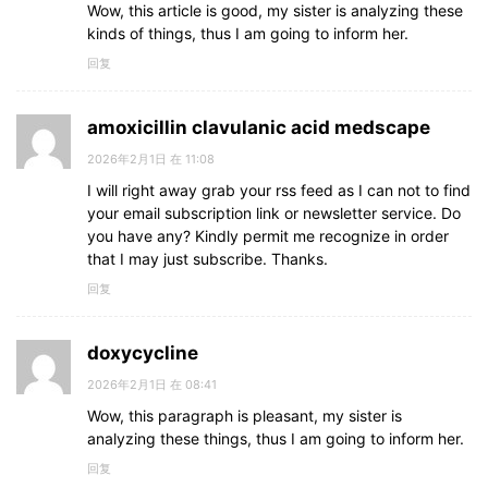
Wow, this article is good, my sister is analyzing these
kinds of things, thus I am going to inform her.
回复
amoxicillin clavulanic acid medscape
2026年2月1日 在 11:08
I will right away grab your rss feed as I can not to find
your email subscription link or newsletter service. Do
you have any? Kindly permit me recognize in order
that I may just subscribe. Thanks.
回复
doxycycline
2026年2月1日 在 08:41
Wow, this paragraph is pleasant, my sister is
analyzing these things, thus I am going to inform her.
回复