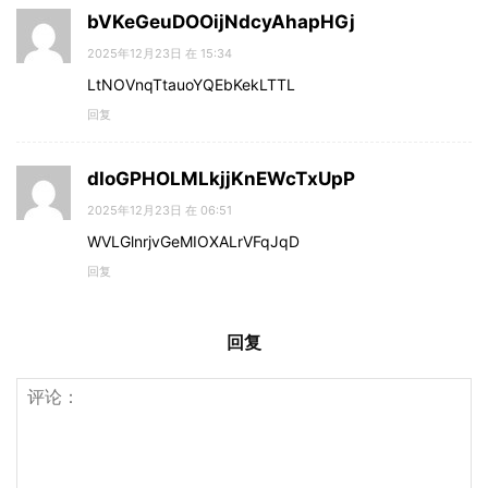
bVKeGeuDOOijNdcyAhapHGj
2025年12月23日 在 15:34
LtNOVnqTtauoYQEbKekLTTL
回复
dIoGPHOLMLkjjKnEWcTxUpP
2025年12月23日 在 06:51
WVLGlnrjvGeMIOXALrVFqJqD
回复
回复