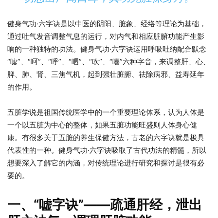
健身气功·六字诀是以中医的阴阳、脏象、经络等理论为基础，
通过吐气发音调整气息的运行，对内气和相应脏腑功能产生影
响的一种独特的功法。健身气功·六字诀运用呼吸吐纳配合默念
“嘘”、“呵”、“呼”、“呬”、“吹”、“嘻”六种字音，来调整肝、心、
脾、肺、肾、三焦气机，起到强壮脏腑、祛除病邪、益寿延年
的作用。
五脏学说是祖国传统医学中的一个重要理论体系，认为人体是
一个以五脏为中心的整体，如果五脏功能旺盛则人体身心健
康。有很多关于五脏的养生保健方法，古老的六字诀就是极具
代表性的一种。健身气功·六字诀吸取了古代功法的精髓，所以
想要深入了解它的内涵，对传统理论进行研究和探讨是很有必
要的。
一、“嘘字诀”——疏通肝经，泄出