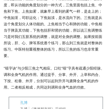
度，即从功能的角度划分的一种方式，三焦里面包括上焦、中
焦和下焦。上焦如雾，就象早上看到的雾气一样，是走上的；
中焦如沤，司职运化；下焦如渎，是水流向下的。三焦就是从
这个角度划分人体功能的。上焦相当于心和肺的功能，中焦相
当于脾及其功能，下焦包括肝和肾的功能，所以说三焦调整练
习是对我们五脏系统的调整，就是对全身的调整。如果按前面
所说，肝、心、脾等系统逐个练习，那么到三焦就是对整体的
练习。中医特别重视整体的练习，所以三焦的练习也非常重
要。
“嘻字诀”与少阳三焦之气相应。口吐“嘻”字具有疏通少阳经脉、
调和全身气机的作用。通过提手、分掌、外开、上举和内合、
下按、松垂、外开，分别可以起到升开与肃降全身气机的作
用。二者相反相成，共同达到调和全身气血的功效。
孔博
孔博 |《澳洲都市报》采编组