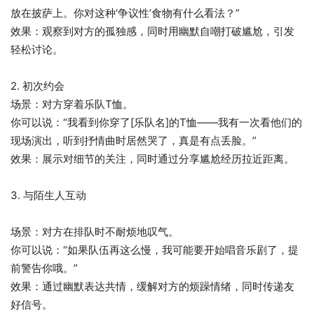
放在披萨上。你对这种‘争议性’食物有什么看法？”
效果：观察到对方的孤独感，同时用幽默自嘲打破尴尬，引发
轻松讨论。
2. 初次约会
场景：对方穿着乐队T恤。
你可以说：“我看到你穿了[乐队名]的T恤——我有一次看他们的
现场演出，听到抒情曲时居然哭了，真是有点丢脸。”
效果：展示对细节的关注，同时通过分享尴尬经历拉近距离。
3. 与陌生人互动
场景：对方在排队时不耐烦地叹气。
你可以说：“如果队伍再这么慢，我可能要开始唱音乐剧了，提
前警告你哦。”
效果：通过幽默表达共情，缓解对方的烦躁情绪，同时传递友
好信号。