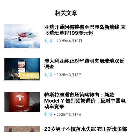
相关文章
亚航开通阿德莱德至巴厘岛新航线 直
飞航班单程199澳元起
孔博
-
2025年4月10日
澳大利亚终止对华透明夹层玻璃双反
调查
孔博
-
2025年3月18日
特斯拉澳洲市场策略转向：新款
Model Y 告别频繁调价，应对中国电
动车竞争
孔博
-
2025年3月17日
23岁男子不慎落水失踪 布里斯班多部