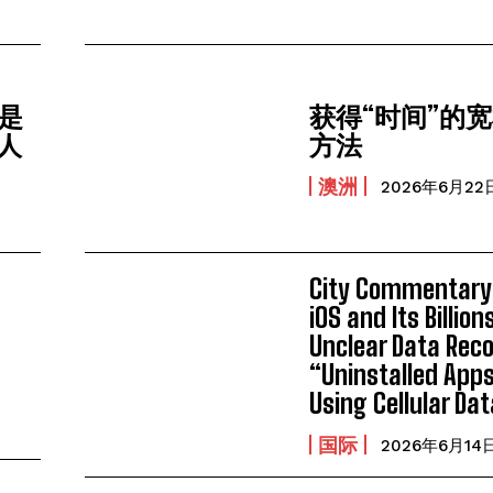
不是
获得“时间”的
人
方法
澳洲
2026年6月22
City Commentary:
iOS and Its Billion
Unclear Data Reco
“Uninstalled Apps”
Using Cellular Da
国际
2026年6月14