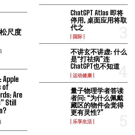
ChatGPT Atlas 即将
停用, 桌面应用将取
代之
宽松尺度
国际
不讲玄不讲虚: 什么
日
是“打祛病”连
ChatGPT也不知道
运动健康
 Apple
s of
量子物理学者答读
rds: Are
者问: “为什么佩戴
 Still
藏区的物件会觉得
ta?
更有灵性?”
乐享生活
日