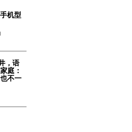
星手机型
日
水井，语
通家庭：
，也不一