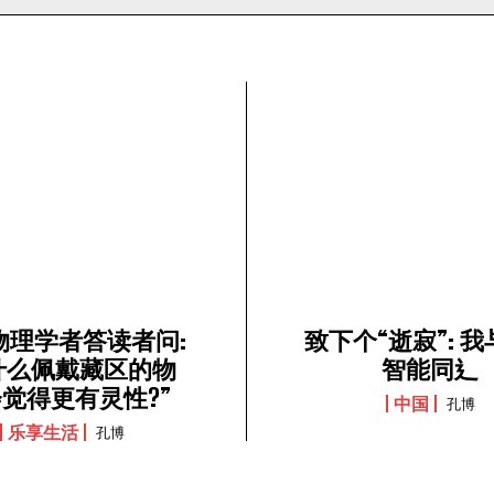
物理学者答读者问:
致下个“逝寂”: 
什么佩戴藏区的物
智能同⻎
觉得更有灵性?”
中国
孔博
乐享生活
孔博