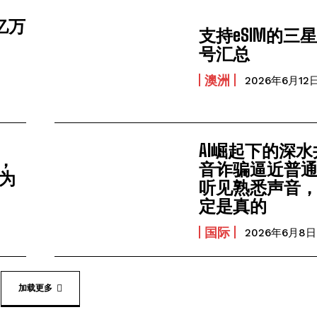
亿万
支持eSIM的三
号汇总
澳洲
2026年6月12
AI崛起下的深
歌，
音诈骗逼近普
人为
听见熟悉声音
定是真的
国际
2026年6月8日
加载更多