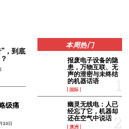
本周热门
音”，到底
的？
报废电子设备的隐
患，万物互联、无
日
声的泄密与未终结
的机器话语
国际
幽灵无线电：人已
的战略级痛
经忘了它，机器却
还在空气中说话
月23日
澳洲