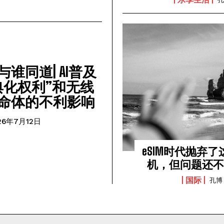
谁同道| AI普及
典化权利”和无线
命体的不利影响
26年7月12日
eSIM时代抛弃
机，但问题还
国际
孔博