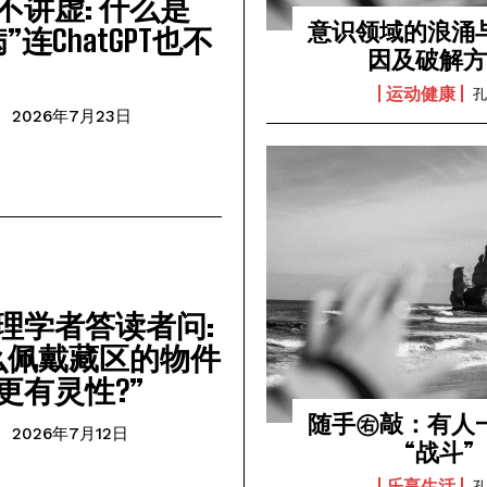
不讲虚: 什么是
意识领域的浪涌
”连ChatGPT也不
因及破解
运动健康
孔
2026年7月23日
理学者答读者问:
么佩戴藏区的物件
更有灵性?”
随手㊨敲：有人
2026年7月12日
“战斗”
乐享生活
孔