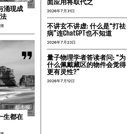
面应用将取代之
与涌现成
2026年7月31日
方法
不讲玄不讲虚: 什么是“打祛
博
病”连ChatGPT也不知道
2026年7月23日
量子物理学者答读者问: “为
什么佩戴藏区的物件会觉得
更有灵性?”
2026年7月12日
一生都在
博