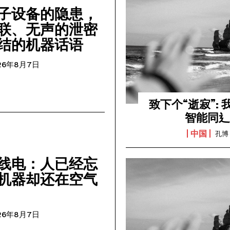
子设备的隐患，
联、无声的泄密
结的机器话语
26年8月7日
致下个“逝寂”:
智能同
中国
孔博
线电：人已经忘
机器却还在空气
26年8月7日