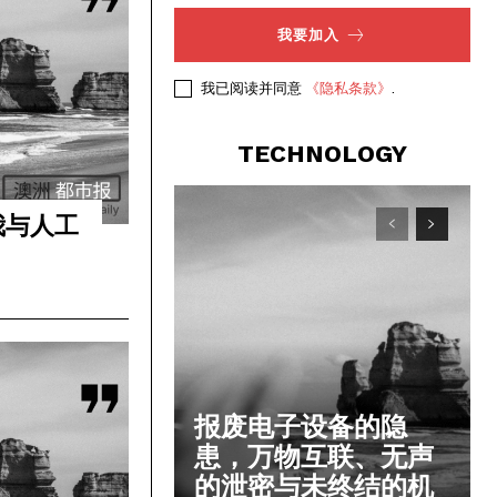
我要加入
我已阅读并同意
《隐私条款》
.
TECHNOLOGY
 我与人工
⻎
报废电子设备的隐
患，万物互联、无声
的泄密与未终结的机