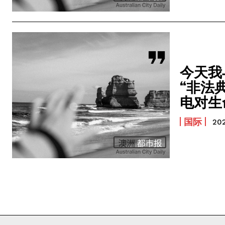
今天我与
“非法
电对生
国际
20