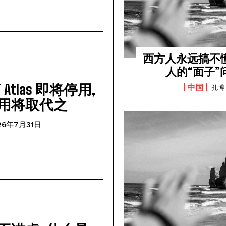
西方人永远搞不
人的“面子”
T Atlas 即将停用,
中国
孔博
用将取代之
我要加入
26年7月31日
我已阅读并同意
《隐私条款》
.