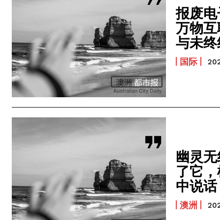
报废电
万物互
与未终
国际
20
幽灵无
了它，
中说话
澳洲
20