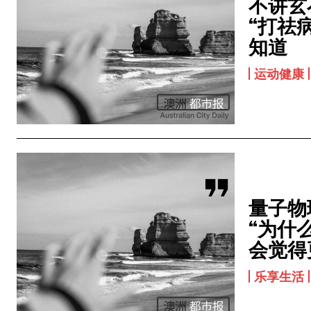
不讲玄
“打祛病
知道
运动健康
量子物
“为什
会觉得
乐享生活