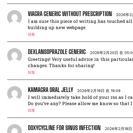
VIAGRA GENERIC WITHOUT PRESCRIPTION
2026年2
I am sure this piece of writing has touched all 
building up new webpage.
回复
DEXLANSOPRAZOLE GENERIC
2026年2月20日 在 05:0
Greetings! Very useful advice in this particula
changes. Thanks for sharing!
回复
KAMAGRA ORAL JELLY
2026年2月19日 在 19:09
I will immediately take hold of your rss as I c
Do you’ve any? Please allow me know so that I
回复
DOXYCYCLINE FOR SINUS INFECTION
2026年2月18日 