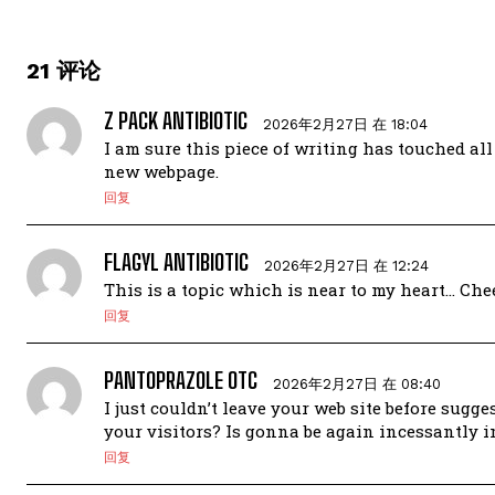
21 评论
Z PACK ANTIBIOTIC
2026年2月27日 在 18:04
I am sure this piece of writing has touched all 
new webpage.
回复
FLAGYL ANTIBIOTIC
2026年2月27日 在 12:24
This is a topic which is near to my heart… Che
回复
PANTOPRAZOLE OTC
2026年2月27日 在 08:40
I just couldn’t leave your web site before sugg
your visitors? Is gonna be again incessantly i
回复