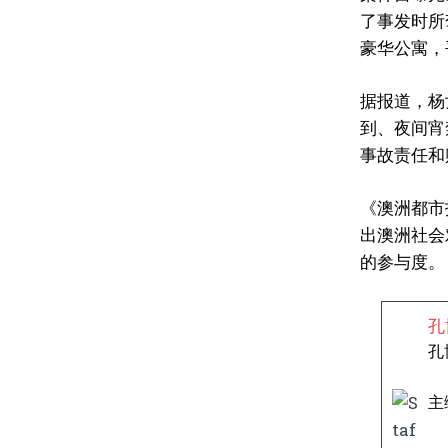
了事发时所
豪华公寓，
据报道，杨
到、夜间宵
事故责任和
《澳洲都市
出澳洲社会
的参与度。
孔
孔
主