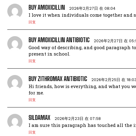
BUY AMOXICILLIN
2026年2月27日 在 08:04
I love it when individuals come together and sh
回复
BUY AMOXICILLIN ANTIBIOTIC
2026年2月27日 在 05:
Good way of describing, and good paragraph to
present in school.
回复
BUY ZITHROMAX ANTIBIOTIC
2026年2月25日 在 18:0
Hi friends, how is everything, and what you wo
for me.
回复
SILDAMAX
2026年2月23日 在 07:58
I am sure this paragraph has touched all the in
回复