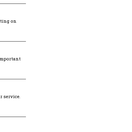
iting on
 important
r service.