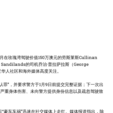
月在玫瑰湾驾驶价值150万澳元的劳斯莱斯Cullinan
dilands的司机乔治·普拉萨拉斯（George
利亚华人社区和海外媒体高度关注。
不认罪”，并要求警方于1月9日前提交完整证据；下一次出
致严重身体伤害、未向警方提供身份信息以及疏忽驾驶致
“豪车车祸”迅速在社交媒体上走红。媒体报道指出，除