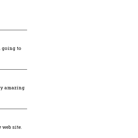
 going to
lly amazing
 web site.