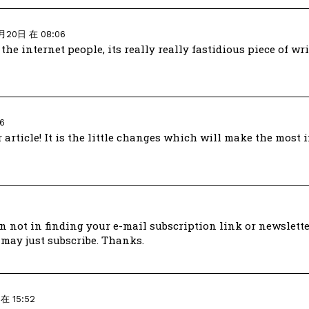
月20日 在 08:06
the internet people, its really really fastidious piece of wr
6
r article! It is the little changes which will make the most
an not in finding your e-mail subscription link or newslette
 may just subscribe. Thanks.
在 15:52