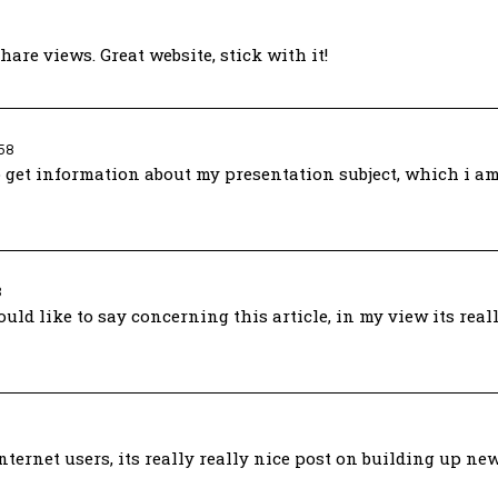
are views. Great website, stick with it!
58
 get information about my presentation subject, which i am
3
uld like to say concerning this article, in my view its rea
ternet users, its really really nice post on building up new