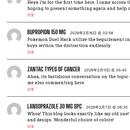
Heya i’m for the first time here. I came across 
hoping to present something again and help o
回复
BUPROPION 150 MG
2026年2月16日 在 02:58
Pokemon Duel Hack utilize the beguilement in
buys within the distraction endlessly.
回复
ZANTAC TYPES OF CANCER
2026年2月11日 在 05:40
Ahaa, its fastidious conversation on the topic o
me also commenting here.
回复
LANSOPRAZOLE 30 MG SPC
2026年2月7日 在 06:35
Whoa! This blog looks exactly like my old one! 
and design. Wonderful choice of colors!
回复