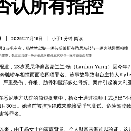
否认所有指控
阅读
博
小于1
分钟
2025年11月16日
点半左右，杨兰兰驾驶一辆劳斯莱斯在悉尼东郊与一辆奔驰迎面相撞
道，23岁悉尼华裔富豪兰兰·杨（Lanlan Yang）因今年7
奔驰轿车相撞而面临四项罪名。该事故导致电台主持人Kyle San
aras）严重受伤，脊椎、肋骨和髋部多处骨折。案件引起澳大
日，在悉尼地方法院的简短提堂中，杨女士通过律师正式提出“
1月30日。她当前被控拒绝或未能接受呼气测试、危险驾驶
害等罪名。
以来，由于杨女士的家庭背景、个人财富来源难以验证，这起