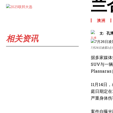
兰
澳洲
孔
文:
相关资讯
7月26日凌晨3
据多家媒体报
SUV与一辆
Plass
11月14
庭日期定在
严重身体伤
案件自曝光