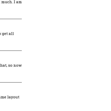
ut much. I am
 get all
that, so now
same layout