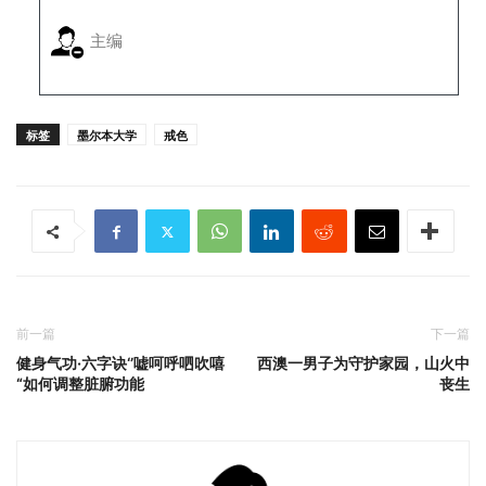
主编
标签
墨尔本大学
戒色
前一篇
下一篇
健身气功·六字诀‘’嘘呵呼呬吹嘻
西澳一男子为守护家园，山火中
“如何调整脏腑功能
丧生