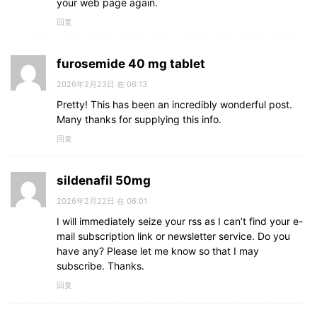
your web page again.
回复
furosemide 40 mg tablet
2026年2月23日 在 06:13
Pretty! This has been an incredibly wonderful post.
Many thanks for supplying this info.
回复
sildenafil 50mg
2026年2月22日 在 06:01
I will immediately seize your rss as I can’t find your e-
mail subscription link or newsletter service. Do you
have any? Please let me know so that I may
subscribe. Thanks.
回复