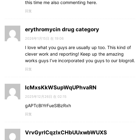
this time me also commenting here.
回复
erythromycin drug category
2026年1月15日 在 19:06
I love what you guys are usually up too. This kind of
clever work and reporting! Keep up the amazing
works guys I’ve incorporated you guys to our blogroll.
回复
IcMxsKkWSupWqUPhvaRN
2025年12月26日 在 02:15
gAPTcBIYrFueSlBzRxh
回复
VrvGyrlCqzIxCHbUUxwbWUXS