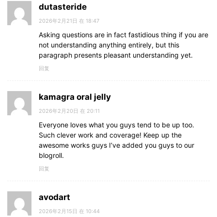
dutasteride
2026年2月21日 在 18:47
Asking questions are in fact fastidious thing if you are
not understanding anything entirely, but this
paragraph presents pleasant understanding yet.
回复
kamagra oral jelly
2026年2月20日 在 20:11
Everyone loves what you guys tend to be up too.
Such clever work and coverage! Keep up the
awesome works guys I’ve added you guys to our
blogroll.
回复
avodart
2026年2月15日 在 10:44