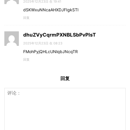
2025年12月23日 在 19:41
dSKWxuNNcaAHXDJFIgkSTl
回复
dhuZVyCqrmPXNBLSbPvPlsT
2025年12月23日 在 08:23
FMohPyjQHLcUNlqbJNcqTR
回复
回复