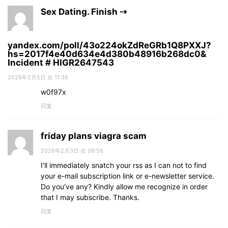
Sex Dating. Finish ⇢
yandex.com/poll/43o224okZdReGRb1Q8PXXJ?
hs=2017f4e40d634e4d380b48916b268dc0&
Incident # HIGR2647543
2026年2月5日 在 11:38
w0f97x
回复
friday plans viagra scam
2026年2月3日 在 08:56
I’ll immediately snatch your rss as I can not to find
your e-mail subscription link or e-newsletter service.
Do you’ve any? Kindly allow me recognize in order
that I may subscribe. Thanks.
回复