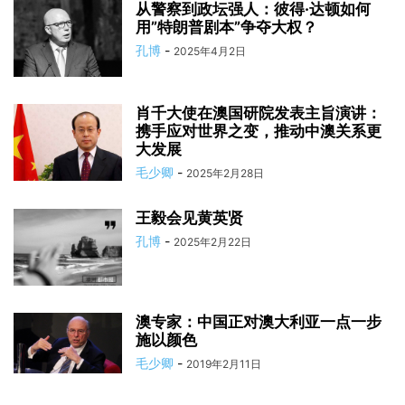
从警察到政坛强人：彼得·达顿如何
用”特朗普剧本”争夺大权？
孔博
-
2025年4月2日
肖千大使在澳国研院发表主旨演讲：
携手应对世界之变，推动中澳关系更
大发展
毛少卿
-
2025年2月28日
王毅会见黄英贤
孔博
-
2025年2月22日
澳专家：中国正对澳大利亚一点一步
施以颜色
毛少卿
-
2019年2月11日