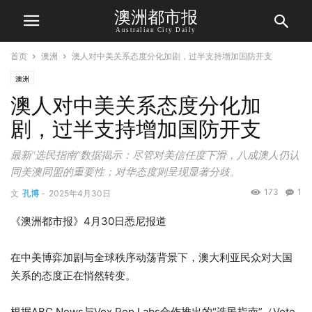
澳洲都市报
Australian City Daily
首页
澳洲
澳人对中美关系态度分化加剧，过半支持增加国防开支
澳洲
澳人对中美关系态度分化加
剧，过半支持增加国防开支
最新“选民指南”数据揭示：尽管对美信任度下滑，八成澳人仍认
同美澳同盟的重要性；对华态度则呈现显著分歧。
173
1
文
孔博
-
2025年4月30日
《澳洲都市报》4月30日悉尼报道
在中美博弈加剧与全球秩序动荡背景下，澳大利亚民众对大国
关系的态度正在悄然转变。
根据ABC News与Vox Pop Labs合作推出的“选民指南”（Vote