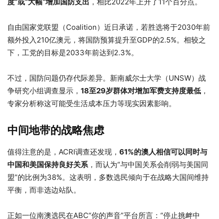
度”或“大幅”增加国防支出
，相比2022年上升了11个百分点。
自由国家党联盟（Coalition）近日承诺，若胜选将于2030年前
额外投入210亿澳元，将国防预算提升至GDP的2.5%。相较之
下，工党的目标是2033年前达到2.3%。
不过，国防问题仍存代际差异。新南威尔士大学（UNSW）战
争研究小组调查显示，
18至29岁群体对增加军费支持度最低
，
专家分析称这可能受生活成本压力等现实因素影响。
中间地带的战略焦虑
值得注意的是，ACRI调查还发现，
61%的澳人相信可以同时与
中国和美国保持良好关系
，而认为“与中国关系会削弱与美国同
盟”的比例为38%。这表明，多数选民倾向于在战略大国间维持
平衡，而非选边站队。
正如一位南澳选民在ABC“你的声音”平台所言：“停止挑衅中