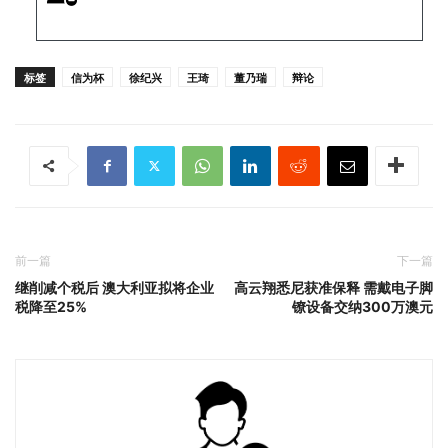
标签
信为杯
徐纪兴
王琦
董乃瑞
辩论
前一篇
下一篇
继削减个税后 澳大利亚拟将企业
高云翔悉尼获准保释 需戴电子脚
税降至25%
镣设备交纳300万澳元