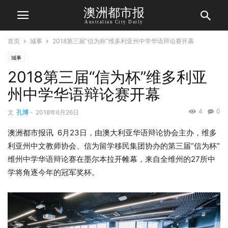
澳洲都市报
Australian City Daily
首页
城事
2018第三届“信为杯”维多利亚州中学华语辩论赛开幕
城事
2018第三届“信为杯”维多利亚
州中学华语辩论赛开幕
4
0
文
孔博
-
2018年6月26日
澳洲都市报讯 6月23日，由澳大利亚华语辩论协会主办，维多
利亚州中文教师协会、信为留学移民集团协办的第三届“信为杯”
维州中学华语辩论赛在墨尔本拉开帷幕，来自全维州的27所中
学将角逐今年的冠军奖杯。