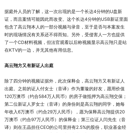
据庭外人员的了解，这一次出现的是一个长达4分钟的U盘新
证，而且案情可能因此而改变。这个长达4分钟的USB新证里面
包含了高云翔本人的一部分视频与录音，至于是否与本案发生
时的现场情况有关系还不得而知。另外，受侵害人一方也提供
了一个CD材料视频，但法官观看以后称视频显示高云翔只是站
在KTV的一边，并无其他有用信息。
高云翔方又有新证人出庭
除了四分钟的视频证据外，此次保释会，高云翔方又有新证人
出庭。之前的证人付女士（音译）作为董璇的好友，愿用价值
120万澳币（约合584万人民币）的房子做抵押为高云翔交保；
第二位新证人罗女士（音译）的身份则是高云翔的同学，她每
年收入6万澳币（约合29万人民币），愿为保释高云翔提供20
万澳币（约合97万人民币）的保释金；第三位证人闫先生（音
译）则在王晶担任CEO的公司里持有2.5%的股份，职业基金经