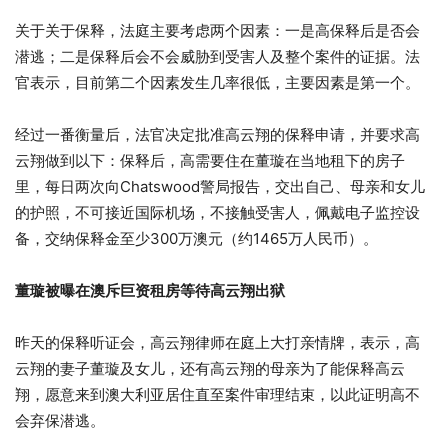
关于关于保释，法庭主要考虑两个因素：一是高保释后是否会
潜逃；二是保释后会不会威胁到受害人及整个案件的证据。法
官表示，目前第二个因素发生几率很低，主要因素是第一个。
经过一番衡量后，法官决定批准高云翔的保释申请，并要求高
云翔做到以下：保释后，高需要住在董璇在当地租下的房子
里，每日两次向Chatswood警局报告，交出自己、母亲和女儿
的护照，不可接近国际机场，不接触受害人，佩戴电子监控设
备，交纳保释金至少300万澳元（约1465万人民币）。
董璇被曝在澳斥巨资租房等待高云翔出狱
昨天的保释听证会，高云翔律师在庭上大打亲情牌，表示，高
云翔的妻子董璇及女儿，还有高云翔的母亲为了能保释高云
翔，愿意来到澳大利亚居住直至案件审理结束，以此证明高不
会弃保潜逃。