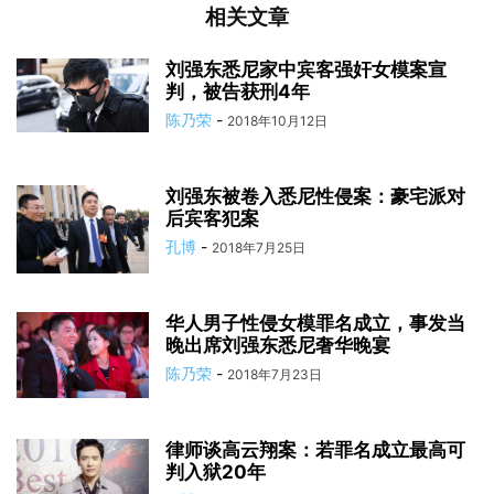
相关文章
刘强东悉尼家中宾客强奸女模案宣
判，被告获刑4年
陈乃荣
-
2018年10月12日
刘强东被卷入悉尼性侵案：豪宅派对
后宾客犯案
孔博
-
2018年7月25日
华人男子性侵女模罪名成立，事发当
晚出席刘强东悉尼奢华晚宴
陈乃荣
-
2018年7月23日
律师谈高云翔案：若罪名成立最高可
判入狱20年