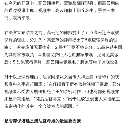
在今天的开庭中，高云翔律师、董璇及翻译现身，而高云翔依
然通过视讯出庭，视频中，高云翔脸上胡茬丛生，手拿一本
书，表情平淡。
在法官宣布结果之前，高云翔的律师提出了五点高云翔应该被
保释的理由，分别为：高云翔的律师提出了5点应该保释的理
由：1. 首先应做无罪推定；2.警方证据不够充分；3.高在狱中因
为其财富被欺负；4.董璇花费巨大心血搬家来澳，足可见其诚
意；5.如果获得保释，高云翔会佩戴电子脚镣等电子监视设备。
对于以上保释理由，法官间接从女当事人和王晶（音译）的视
频资料入手进行回应：“在仔细看了所有监控视频证据后，部分
视频显示受害人明确拒绝了王的亲密动作，但也有部分视频并
未显示其拒绝。”随后法官补充：“‘出于礼貌’是受害人未拒绝王
亲密动作的其中一个会被考虑的原因。”
是否弃保潜逃是澳法庭考虑的最重要因素