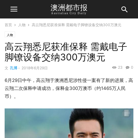
澳洲都市报
Australian City Daily
首页
人物
高云翔悉尼获准保释 需戴电子脚镣设备交纳300万澳元
人物
高云翔悉尼获准保释 需戴电子
脚镣设备交纳300万澳元
23
0
文
孔博
-
2018年6月29日
6月29日中午，高云翔于澳洲悉尼涉性侵一案有了新的进展，高
云翔二次保释申请成功，保释金300万澳币（约1465万人民
币）。