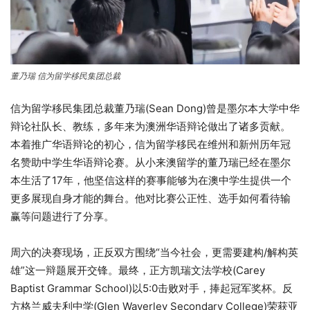
董乃瑞 信为留学移民集团总裁
信为留学移民集团总裁董乃瑞(Sean Dong)曾是墨尔本大学中华
辩论社队长、教练，多年来为澳洲华语辩论做出了诸多贡献。
本着推广华语辩论的初心，信为留学移民在维州和新州历年冠
名赞助中学生华语辩论赛。从小来澳留学的董乃瑞已经在墨尔
本生活了17年，他坚信这样的赛事能够为在澳中学生提供一个
更多展现自身才能的舞台。他对比赛公正性、选手如何看待输
赢等问题进行了分享。
周六的决赛现场，正反双方围绕“当今社会，更需要建构/解构英
雄”这一辩题展开交锋。最终，正方凯瑞文法学校(Carey
Baptist Grammar School)以5:0击败对手，捧起冠军奖杯。反
方格兰威夫利中学(Glen Waverley Secondary College)荣获亚