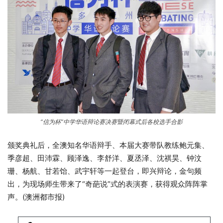
“信为杯”中学华语辩论赛决赛暨闭幕式后各校选手合影
颁奖典礼后，全澳知名华语辩手、本届大赛带队教练鲍元集、
季彦超、田沛霖、顾泽逸、李舒洋、夏丞泽、沈祺昊、钟汶
珊、杨航、甘若饴、武宇轩等一起登台，即兴辩论，金句频
出，为现场师生带来了“奇葩说”式的表演赛，获得观众阵阵掌
声。(澳洲都市报)