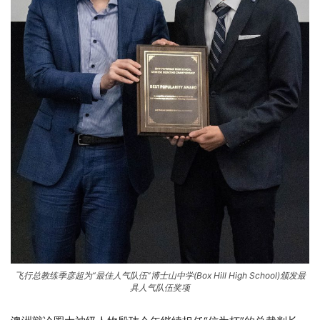
飞行总教练季彦超为“最佳人气队伍”博士山中学(Box Hill High School)颁发最
具人气队伍奖项