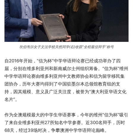
坎伯韦尔女子文法学校关然同学(右)收获“全程最佳辩手”称号
自2016年开始，“信为杯”中学华语辩论赛已经成功举办了四
届，分别在维多利亚州和新南威尔士州组织筹备。“信为杯”维州
中学华语辩论赛由维多利亚州中文教师协会和信为留学移民集
团协办，历年大赛均得到了中国驻墨尔本总领馆教育组的支
持，因其规模、意义及广泛关注度，被誉为“澳大利亚华语文化
名片”。
作为全澳规模最大的中学生华语赛事，今年的维州“信为杯”吸引
了来自全维多利亚州27所知名中学参赛。近300名辩手，历时
68天，经过39场对决，争攀澳洲中学华语辩论巅峰。