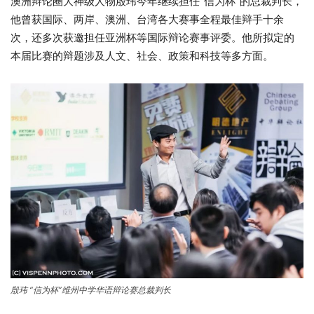
澳洲辩论圈大神级人物殷玮今年继续担任“信为杯”的总裁判长，
他曾获国际、两岸、澳洲、台湾各大赛事全程最佳辩手十余
次，还多次获邀担任亚洲杯等国际辩论赛事评委。他所拟定的
本届比赛的辩题涉及人文、社会、政策和科技等多方面。
殷玮 “信为杯”维州中学华语辩论赛总裁判长