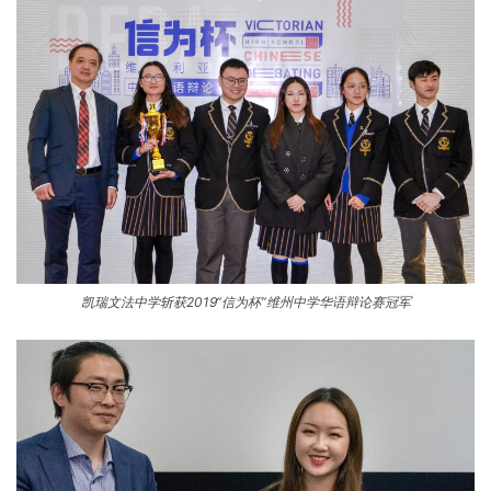
凯瑞文法中学斩获2019“信为杯”维州中学华语辩论赛冠军