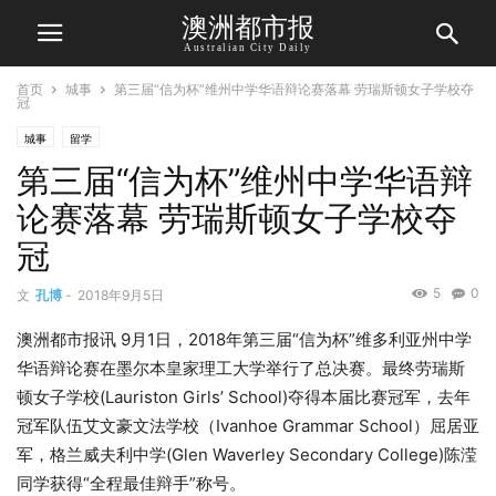
澳洲都市报
Australian City Daily
首页
城事
第三届“信为杯”维州中学华语辩论赛落幕 劳瑞斯顿女子学校夺
冠
城事
留学
第三届“信为杯”维州中学华语辩
论赛落幕 劳瑞斯顿女子学校夺
冠
5
0
文
孔博
-
2018年9月5日
澳洲都市报讯 9月1日，2018年第三届“信为杯”维多利亚州中学
华语辩论赛在墨尔本皇家理工大学举行了总决赛。最终劳瑞斯
顿女子学校(Lauriston Girls’ School)夺得本届比赛冠军，去年
冠军队伍艾文豪文法学校（Ivanhoe Grammar School）屈居亚
军，格兰威夫利中学(Glen Waverley Secondary College)陈滢
同学获得“全程最佳辩手”称号。