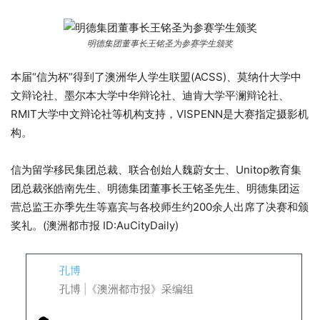
明德集团董事长王铭圣为参赛学生颁奖
本届“信为杯”得到了澳洲华人学生联盟(ACSS)、莫纳什大学中
文辩论社、墨尔本大学中华辩论社、迪肯大学平澜辩论社、
RMIT大学中文辩论社等机构支持，VISPENN是大赛指定摄影机
构。
信为留学移民集团总裁、联合创始人魏蔚女士、Unitop教育集
团总裁张皓南先生、明德集团董事长王铭圣先生、明德集团运
营总监王亦季先生等嘉宾与各校师生约200余人出席了决赛和颁
奖礼。(澳洲都市报 ID:AuCityDaily)
孔博
孔博 |《澳洲都市报》采编组