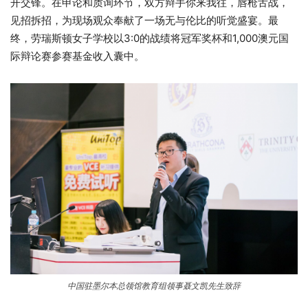
开交锋。在申论和质询环节，双方辩手你来我往，唇枪舌战，
见招拆招，为现场观众奉献了一场无与伦比的听觉盛宴。最
终，劳瑞斯顿女子学校以3:0的战绩将冠军奖杯和1,000澳元国
际辩论赛参赛基金收入囊中。
中国驻墨尔本总领馆教育组领事聂文凯先生致辞