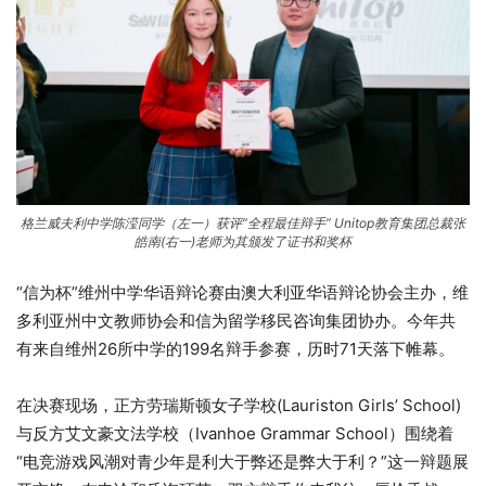
格兰威夫利中学陈滢同学（左一）获评“全程最佳辩手” Unitop教育集团总裁张
皓南(右一)老师为其颁发了证书和奖杯
“信为杯”维州中学华语辩论赛由澳大利亚华语辩论协会主办，维
多利亚州中文教师协会和信为留学移民咨询集团协办。今年共
有来自维州26所中学的199名辩手参赛，历时71天落下帷幕。
在决赛现场，正方劳瑞斯顿女子学校(Lauriston Girls’ School)
与反方艾文豪文法学校（Ivanhoe Grammar School）围绕着
“电竞游戏风潮对青少年是利大于弊还是弊大于利？”这一辩题展