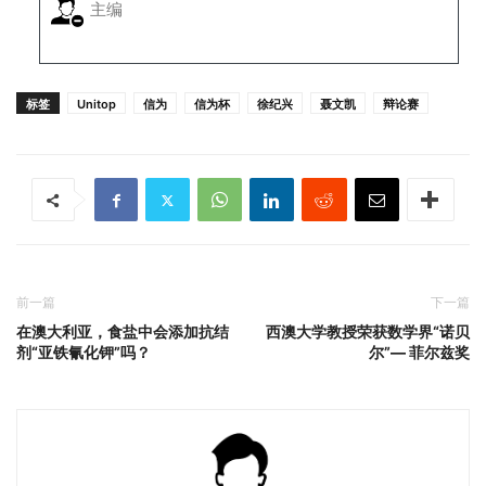
主编
标签
Unitop
信为
信为杯
徐纪兴
聂文凯
辩论赛
前一篇
下一篇
在澳大利亚，食盐中会添加抗结
西澳大学教授荣获数学界“诺贝
剂“亚铁氰化钾”吗？
尔”— 菲尔兹奖