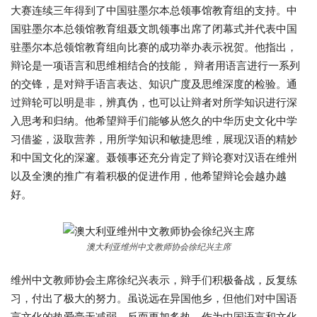
大赛连续三年得到了中国驻墨尔本总领事馆教育组的支持。中
国驻墨尔本总领馆教育组聂文凯领事出席了闭幕式并代表中国
驻墨尔本总领馆教育组向比赛的成功举办表示祝贺。他指出，
辩论是一项语言和思维相结合的技能， 辩者用语言进行一系列
的交锋，是对辩手语言表达、知识广度及思维深度的检验。通
过辩轮可以明是非，辨真伪，也可以让辩者对所学知识进行深
入思考和归纳。他希望辩手们能够从悠久的中华历史文化中学
习借鉴，汲取营养，用所学知识和敏捷思维，展现汉语的精妙
和中国文化的深邃。聂领事还充分肯定了辩论赛对汉语在维州
以及全澳的推广有着积极的促进作用，他希望辩论会越办越
好。
澳大利亚维州中文教师协会徐纪兴主席
维州中文教师协会主席徐纪兴表示，辩手们积极备战，反复练
习，付出了极大的努力。虽说远在异国他乡，但他们对中国语
言文化的热爱毫无减弱，反而更加炙热。作为中国语言和文化