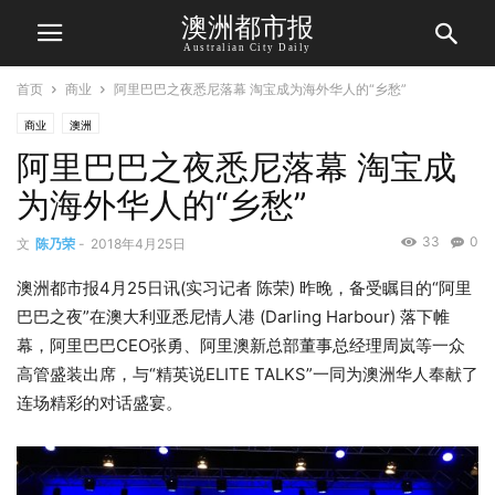
澳洲都市报
Australian City Daily
首页
商业
阿里巴巴之夜悉尼落幕 淘宝成为海外华人的“乡愁”
商业
澳洲
阿里巴巴之夜悉尼落幕 淘宝成
为海外华人的“乡愁”
33
0
文
陈乃荣
-
2018年4月25日
澳洲都市报4月25日讯(实习记者 陈荣) 昨晚，备受瞩目的“阿里
巴巴之夜”在澳大利亚悉尼情人港 (Darling Harbour) 落下帷
幕，阿里巴巴CEO张勇、阿里澳新总部董事总经理周岚等一众
高管盛装出席，与“精英说ELITE TALKS”一同为澳洲华人奉献了
连场精彩的对话盛宴。