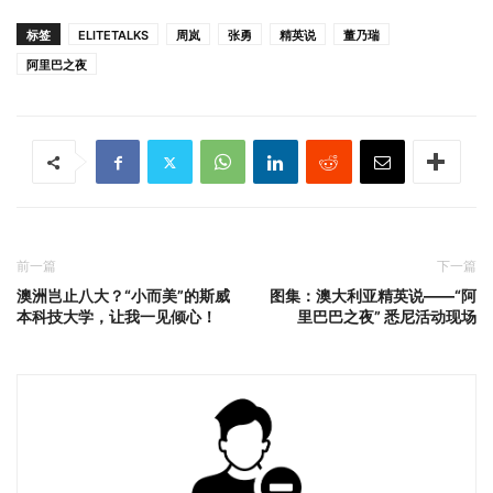
标签
ELITETALKS
周岚
张勇
精英说
董乃瑞
阿里巴之夜
前一篇
下一篇
澳洲岂止八大？“小而美”的斯威
图集：澳大利亚精英说——“阿
本科技大学，让我一见倾心！
里巴巴之夜” 悉尼活动现场