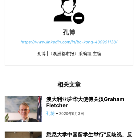
孔博
https://www.linkedin.com/in/bo-kong-430901138/
孔博 |《澳洲都市报》采编组 主编
相关文章
澳大利亚驻华大使傅关汉Graham
Fletcher
孔博
-
2020年9月3日
悉尼大学中国留学生举行“反歧视、反