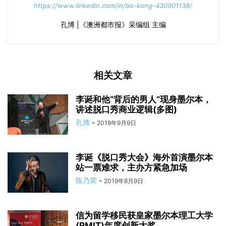
https://www.linkedin.com/in/bo-kong-430901138/
孔博 |《澳洲都市报》采编组 主编
相关文章
李诞和他“背后的男人”现身墨尔本，
讲述脱口秀商业逻辑(多图)
孔博
-
2019年9月9日
李诞《脱口秀大会》海外首演墨尔本
站一票难求，主办方紧急加场
陈乃荣
-
2019年8月9日
信为留学移民获皇家墨尔本理工大学
(RMIT)年度创新大奖