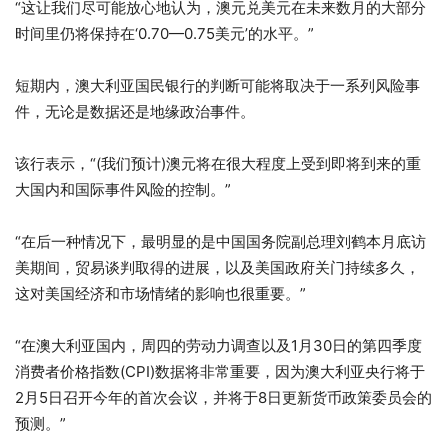
“这让我们尽可能放心地认为，澳元兑美元在未来数月的大部分
时间里仍将保持在‘0.70—0.75美元’的水平。”
短期内，澳大利亚国民银行的判断可能将取决于一系列风险事
件，无论是数据还是地缘政治事件。
该行表示，“(我们预计)澳元将在很大程度上受到即将到来的重
大国内和国际事件风险的控制。”
“在后一种情况下，最明显的是中国国务院副总理刘鹤本月底访
美期间，贸易谈判取得的进展，以及美国政府关门持续多久，
这对美国经济和市场情绪的影响也很重要。”
“在澳大利亚国内，周四的劳动力调查以及1月30日的第四季度
消费者价格指数(CPI)数据将非常重要，因为澳大利亚央行将于
2月5日召开今年的首次会议，并将于8日更新货币政策委员会的
预测。”