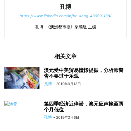
孔博
https://www.linkedin.com/in/bo-kong-430901138/
孔博 |《澳洲都市报》采编组 主编
相关文章
澳元受中美贸易憧憬提振，分析师警
告不要过于乐观
孔博
-
2019年9月13日
第四季经济近停滞，澳元应声挫至两
个月低位
孔博
-
2019年3月6日