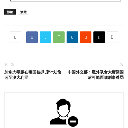
标签
澳元
前一篇
下一篇
加拿大毒贩在泰国被抓 原计划偷
中国外交部：境外吸食大麻回国
运至澳大利亚
后可能面临刑事处罚