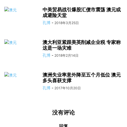
中美贸易战引爆股汇债市震荡 澳元或
成避险天堂
孔博
-
2018年3月25日
澳大利亚紧跟美英削减企业税 专家称
这是一场灾难
孔博
-
2018年2月14日
澳洲失业率意外降至五个月低位 澳元
多头喜获支撑
孔博
-
2017年10月20日
没有评论
回复