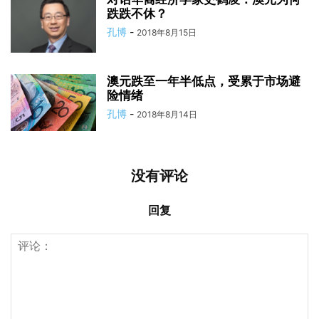
跌跌不休？
孔博
-
2018年8月15日
澳元跌至一年半低点，受累于市场避
险情绪
孔博
-
2018年8月14日
没有评论
回复