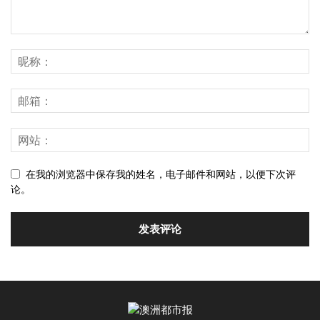
在我的浏览器中保存我的姓名，电子邮件和网站，以便下次评
论。