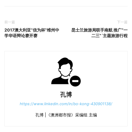
前一篇
下一篇
2017澳大利亚“信为杯”维州中
昆士兰旅游局联手南航 推广”一
学华语辩论赛开赛
二三”ˊ主题旅游行程
孔博
https://www.linkedin.com/in/bo-kong-430901138/
孔博 |《澳洲都市报》采编组 主编