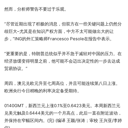
然而，分析师警告不要过于乐观。
“尽管近期出现了积极的消息，但双方在一些关键问题上仍然分
歧巨大–尤其是在知识产权方面，中方不太可能做出大的让
步，”ING的外汇策略师Francesco Pesole在报告中表示。
“更重要的是，特朗普总统似乎并不急于减轻对中国的压力。在
经济放缓变得明显之前，他可能不会迈出决定性的一步去达成
贸易协议。”
周四，澳元兑欧元升至七周高位，并且可能连续第八日上涨。
欧洲央行今日稍晚的利率决定备受期待。
0140GMT，新西兰元上涨0.1%至0.6423美元。本周新西兰元
兑美元触及0.6444美元的一个月高点，此后一直在附近波动，
并保持在窄幅区间内。(完) (编译 王颖/张涛；审校 王兴亚/李婷
仪)