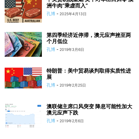
洲牛肉“乘虚而入”
孔博
-
2025年4月13日
第四季经济近停滞，澳元应声挫至两
个月低位
孔博
-
2019年3月6日
特朗普：美中贸易谈判取得实质性进
展
孔博
-
2019年2月25日
澳联储主席口风突变 降息可能性加大
澳元应声下跌
孔博
-
2019年2月6日