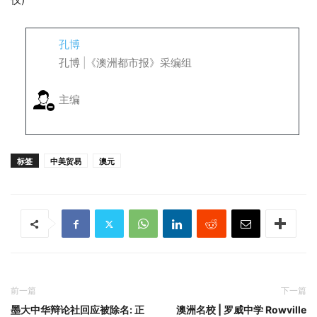
孔博
孔博 |《澳洲都市报》采编组
主编
标签
中美贸易
澳元
前一篇
下一篇
墨大中华辩论社回应被除名: 正
澳洲名校 | 罗威中学 Rowville