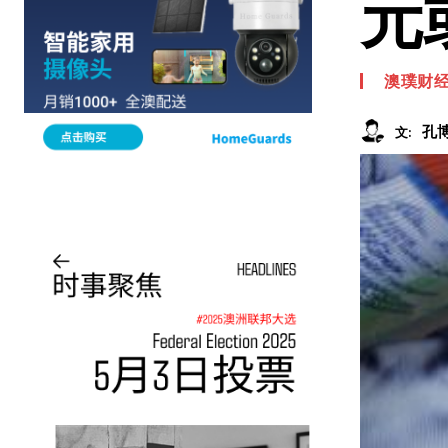
元
澳璞财
孔
文: