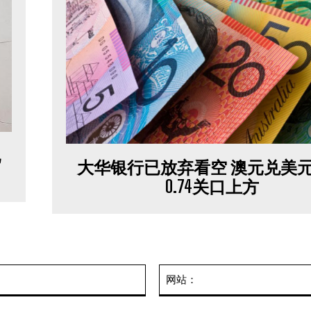
现
大华银行已放弃看空 澳元兑美
0.74关口上方
邮
箱：