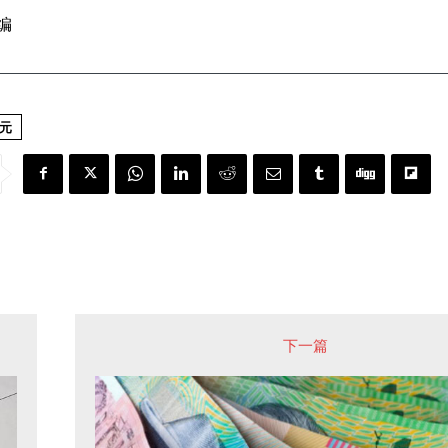
编
元
下一篇