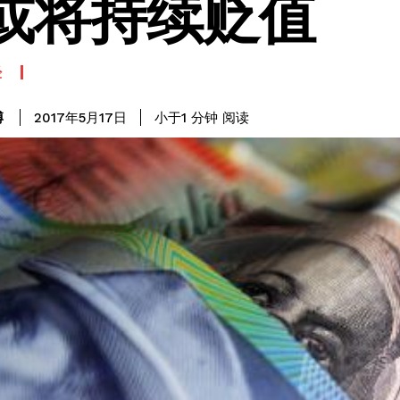
或将持续贬值
经
阅读
博
小于1
分钟
2017年5月17日