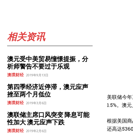
相关资讯
澳元受中美贸易憧憬提振，分
析师警告不要过于乐观
澳璞财经
2019年9月13日
第四季经济近停滞，澳元应声
挫至两个月低位
美联储今年
澳璞财经
2019年3月6日
1.5%。澳
澳联储主席口风突变 降息可能
根据美国商
性加大 澳元应声下跌
还高达536
澳璞财经
2019年2月6日