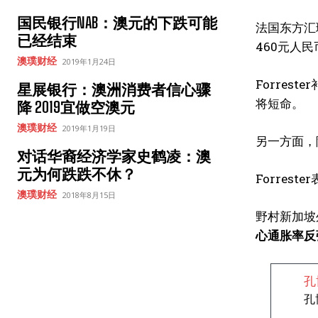
国民银行NAB：澳元的下跌可能
法国东方汇
已经结束
460元人
澳璞财经
2019年1月24日
Forre
星展银行：澳洲消费者信心骤
将短命。
降 2019宜做空澳元
澳璞财经
2019年1月19日
另一方面，
对话华裔经济学家史鹤凌：澳
元为何跌跌不休？
Forre
澳璞财经
2018年8月15日
野村新加坡外汇
心通胀率反
孔
孔