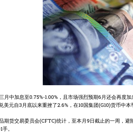
我要加入
我已阅读并同意
《隐私条款》
.
孔博
孔博 |《澳洲都市报》采编组
三月中加息至0.75%-1.00%，且市场强烈预期6月还会
元兑美元自3月底以来重挫了2.6%，在10国集团(G10)货币中
主编
品期货交易委员会(CFTC)统计，至本月9日截止的一周，避
01手。