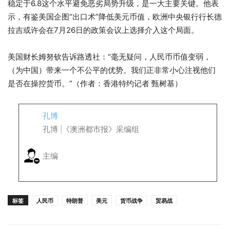
稳定于6.8这个水平避免恶劣局势升级，是一大主要关键。他表
示，有鉴美国企图“出口术”降低美元币值，欧洲中央银行行长德
拉吉或许会在7月26日的政策会议上选择介入这个局面。
美国财长姆努钦告诉路透社：“毫无疑问，人民币币值变弱，
（为中国）带来一个不公平的优势。我们正非常小心注视他们
是否在操控货币。”（作者：香港特约记者 甄树基）
孔博
孔博 |《澳洲都市报》采编组
主编
标签
人民币
特朗普
美元
货币战争
贸易战