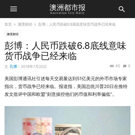
澳洲都市报
Australian City Daily
首页
澳璞财经
彭博：人民币跌破6.8底线意味货币战争已经来临
澳璞财经
彭博：人民币跌破6.8底线意味
货币战争已经来临
45
0
文
孔博
-
2018年7月22日
美国彭博通讯社引述每天交易量达到51亿美元的外币市场专家
指出，货币战争已经来临。报道指，美国总统川普20日在推特
发文批评中国和欧盟“刻意操控他们的币值和利率偏低”。