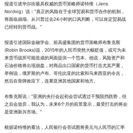
报道引述华尔街最具权威的货币策略师诺特维（Jens
Nordvig）说：“真正的风险在于全球贸易和货币合作的机制，
将面临崩塌。从川普过去24小时的口风判断，可以肯定贸易战
已经转到货币战。”
报道引述国际金融学会、前高盛集团的货币策略师布鲁克斯
(Robin Brooks)说，2015年的人民币突然大幅贬值，或可为未
来货币战所可能造成的局面提供一个范本。他说，风险资产和
石油价格将出现崩盘，对商品出口国家的货币打击尤其严重，
举例说，俄罗斯的卢布、哥伦比亚的比索和马来西亚的令吉，
然后在骨牌效应下，连累亚洲其他国家和地方。
布鲁克斯说：“亚洲的央行会起初会尝试透过干预阻挡跌势，但
之后会放弃，我认为，未来6个月的前景显示，最受打击的将会
是亚洲新兴市场。”
根据诺特维的看法，人民银行会否试图将美元与人民币的汇率