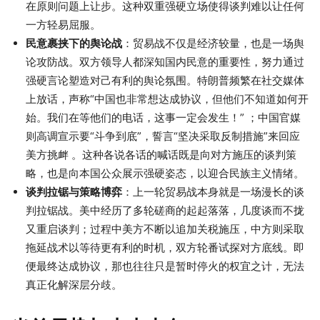
在原则问题上让步。这种双重强硬立场使得谈判难以让任何
一方轻易屈服。
民意裹挟下的舆论战
：贸易战不仅是经济较量，也是一场舆
论攻防战。双方领导人都深知国内民意的重要性，努力通过
强硬言论塑造对己有利的舆论氛围。特朗普频繁在社交媒体
上放话，声称“
中国也非常想达成协议，但他们不知道如何开
始。我们在等他们的电话，这事一定会发生！
” ；中国官媒
则高调宣示要“
斗争到底
”，誓言“
坚决采取反制措施
”来回应
美方挑衅 。这种各说各话的喊话既是向对方施压的谈判策
略，也是向本国公众展示强硬姿态，以迎合民族主义情绪。
谈判拉锯与策略博弈
：上一轮贸易战本身就是一场漫长的谈
判拉锯战。美中经历了多轮磋商的起起落落，几度谈而不拢
又重启谈判；过程中美方不断以追加关税施压，中方则采取
拖延战术以等待更有利的时机，双方轮番试探对方底线。即
便最终达成协议，那也往往只是暂时停火的权宜之计，无法
真正化解深层分歧。