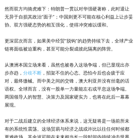
然而双方均骑虎难下：特朗普一贯以对华强硬著称，此时退让
无异于自损其政治“面子”；中国则更不可能在核心利益上让步妥
协。双方强硬态势的相互强化，使得冲突难以缓和。
更深层次而言，如果美中经贸“脱钩”的趋势持续下去，全球产业
链将面临被迫重构，甚至可能分裂成彼此隔离的阵营。
从澳洲本国立场来看，虽然也被卷入这场争端，但已显现出亦
步亦趋，
分歧不断
，招架不住的心态。恐怕今后也会疲于应
对，最终缴械。而中美之间的交锋，澳大利亚并没有丝毫的话
语权。全球而言，没有一股单一力量能左右或平息这场争端。
两国领导人的智慧、决策力及国家硬实力，也将在此后一幕幕
展现。
对于二战后建立的全球经济体系来说，这无疑将是一场前所未
有的系统性震荡。这场贸易与经济之战或许比以往任何时候都
更难收场，其余波可能在未来相当长一段时间内持续冲击世界