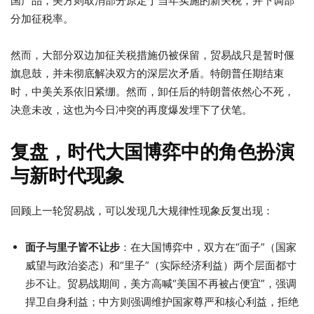
国产品，美方则取消部分原定于当年实施的新关税，并下调部
分加征税率。
然而，大部分双边加征关税措施仍被保留，贸易战只是暂时偃
旗息鼓，并未彻底解决双方的深层次矛盾。特朗普任期结束
时，中美关系依旧紧绷。然而，卸任后的特朗普依然心不死，
决意未改，这也为今日冲突的再度爆发埋下了伏笔。
复盘，时代大国博弈中的角色扮演
与新时代现象
回顾上一轮贸易战，可以发现几大规律性现象反复出现：
面子与里子皆不让步
：在大国博弈中，双方在“面子”（国家
威望与政治姿态）和“里子”（实际经济利益）两个层面都寸
步不让。贸易战期间，美方高喊“美国不再被占便宜”，强调
捍卫自身利益；中方则强调维护国家尊严和核心利益，拒绝