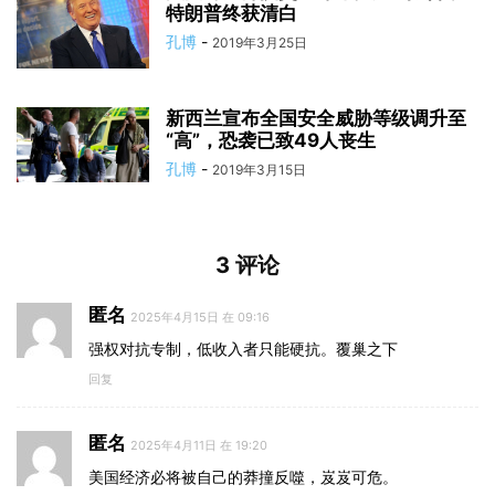
特朗普终获清白
孔博
-
2019年3月25日
新西兰宣布全国安全威胁等级调升至
“高”，恐袭已致49人丧生
孔博
-
2019年3月15日
3 评论
匿名
2025年4月15日 在 09:16
强权对抗专制，低收入者只能硬抗。覆巢之下
回复
匿名
2025年4月11日 在 19:20
美国经济必将被自己的莽撞反噬，岌岌可危。