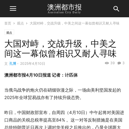
澳洲都市报
Australian City Daily
首页
观点
大国对峙，交战升级，中美之间这一幕似曾相识又耐人寻味
观点
大国对峙，交战升级，中美之
间这一幕似曾相识又耐人寻味
39
3
文
孔博
-
2025年4月10日
澳洲都市报4月10日报道 记者：计匹体
当俄乌战争的炮火仍在硝烟弥漫之际，一场由美利坚国发起的
2025年全球贸易战亦有了持续升级态势。
昨日，中国财政部宣布，自周四（4月10日）中午起将对美国进
口商品的关税总税率提高至84% 。这一对等反制措施是在美国
总统特朗普近日再次上调对华关税之后推出的，凸显全球两大