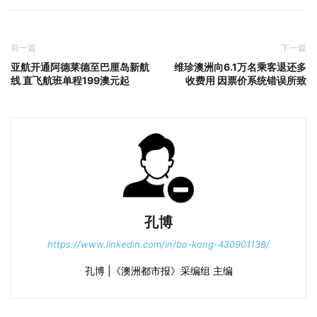
前一篇
下一篇
亚航开通阿德莱德至巴厘岛新航
维珍澳洲向6.1万名乘客退还多
线 直飞航班单程199澳元起
收费用 因票价系统错误所致
孔博
https://www.linkedin.com/in/bo-kong-430901138/
孔博 |《澳洲都市报》采编组 主编