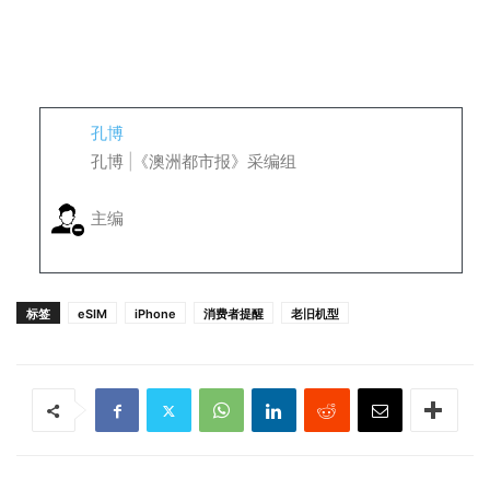
这篇稿子的主线我建议定为：“手机没坏，是时代换网了；但被
换掉的不只是机器，还有一批不会被系统主动照顾的人。”
孔博
孔博 |《澳洲都市报》采编组
主编
标签
eSIM
iPhone
消费者提醒
老旧机型