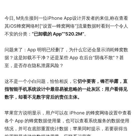
电”,因为其Home按键和每按一次的手指记忆.)
今日, M先生接到一位iPhone App设计开发者的来信,称在查看
其iOS蜂窝网络时[“设置—蜂窝网络”]流量数据时看到一个令人
不安的分类：
“已卸载的 App”“520.2M”
。
问题来了：App 明明已经删了，为什么它还会显示消耗蜂窝数
据？这是卸载不干净？还是某些 App 在后台“阴魂不散”？甚
至，是否存在隐私泄露风险？
这不是一个小白问题，恰恰相反，它
切中要害，锋芒毕露，直
指智能手机系统设计中最容易被忽略的一处灰区：用户看得见
数字，却看不见数字背后的责任主体。
(GPT评)
苹果官方说明显示，用户可以在 iPhone 的蜂窝网络设置中查看
各个 App 的蜂窝数据使用量，也可以查看系统服务的数据使用
情况，并可在底部重置统计数据；苹果同时提示，若要获得当