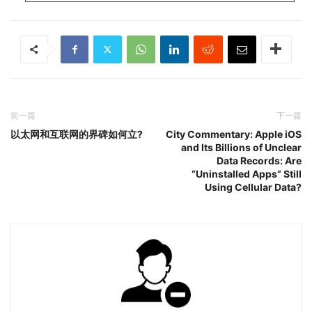
前一篇
下一篇
以太网和互联网的界碑如何立?
City Commentary: Apple iOS
and Its Billions of Unclear
Data Records: Are
“Uninstalled Apps” Still
Using Cellular Data?