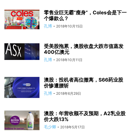
零售业巨无霸“瘦身”，Coles会是下一
个爆款么？
孔博
-
2018年10月15日
受美股拖累，澳股收盘大跌市值蒸发
400亿澳元
孔博
-
2018年10月11日
澳股：投机者高位撤离，S66药业股
价惨遭腰斩
孔博
-
2018年6月29日
澳股：年营收额不及预期，A2乳业股
价大跌13%
毛少卿
-
2018年5月17日