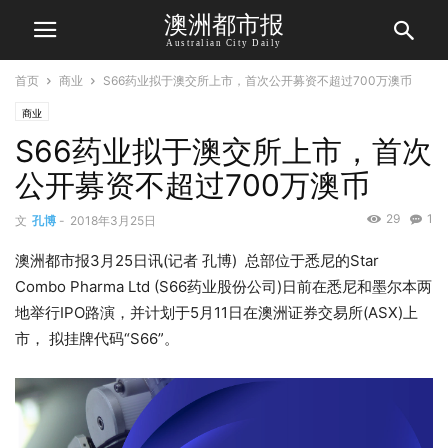
澳洲都市报
Australian City Daily
首页
商业
S66药业拟于澳交所上市，首次公开募资不超过700万澳币
商业
S66药业拟于澳交所上市，首次
公开募资不超过700万澳币
29
1
文
孔博
-
2018年3月25日
澳洲都市报3月25日讯(记者 孔博) 总部位于悉尼的Star
Combo Pharma Ltd (
S66
药业股份公司)日前在悉尼和墨尔本两
地举行IPO路演，并计划于5月11日在澳洲证券交易所(ASX)上
市， 拟挂牌代码“S66”。