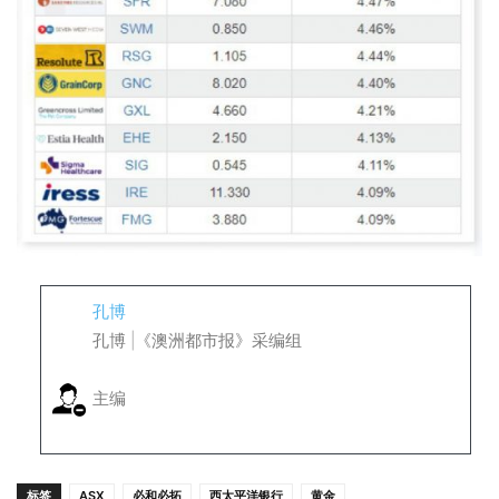
孔博
孔博 |《澳洲都市报》采编组
主编
标签
ASX
必和必拓
西太平洋银行
黄金