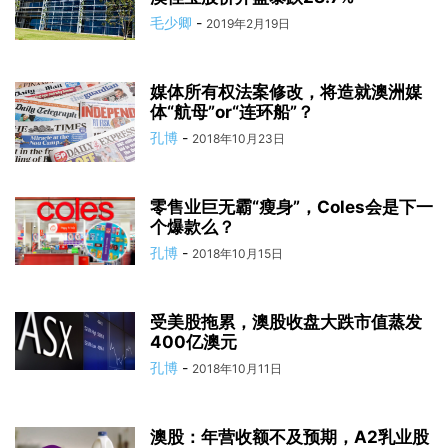
毛少卿
-
2019年2月19日
媒体所有权法案修改，将造就澳洲媒
体“航母”or“连环船”？
孔博
-
2018年10月23日
零售业巨无霸“瘦身”，Coles会是下一
个爆款么？
孔博
-
2018年10月15日
受美股拖累，澳股收盘大跌市值蒸发
400亿澳元
孔博
-
2018年10月11日
澳股：年营收额不及预期，A2乳业股