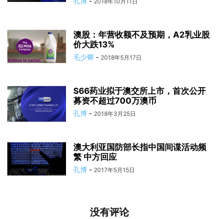
孔博
-
2018年10月11日
澳股：年营收额不及预期，A2乳业股
价大跌13%
毛少卿
-
2018年5月17日
S66药业拟于澳交所上市，首次公开
募资不超过700万澳币
孔博
-
2018年3月25日
澳大利亚国防部长指中国间谍活动频
繁 中方回应
孔博
-
2017年5月15日
没有评论