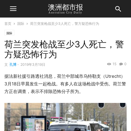
澳洲都市报
Australian City Daily
首页
国际
荷兰突发枪战至少3人死亡，警方疑恐怖行为
国际
荷兰突发枪战至少3人死亡，警
方疑恐怖行为
15
0
文
孔博
-
2019年3月19日
据法新社援引路透社消息，荷兰中部城市乌特勒支（Utrecht）
3月18日早晨发生一起枪战。有多人在这场枪战中受伤。荷兰警
方正在调查，表示不排除恐怖分子所为。