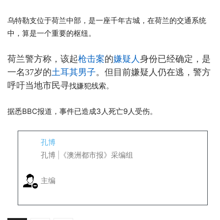
乌特勒支位于荷兰中部，是一座千年古城，在荷兰的交通系统
中，算是一个重要的枢纽。
荷兰警方称，该起
枪击案
的
嫌疑人
身份已经确定，是
一名
37
岁的
土耳其
男子
。但目前嫌疑人仍在逃，警方
呼吁当地市民寻
找嫌犯线索。
据悉BBC报道，事件已造成3人死亡9人受伤。
孔博
孔博 |《澳洲都市报》采编组
主编