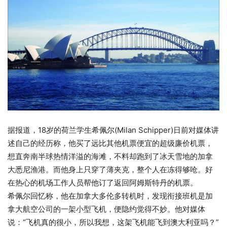
据报道，18岁的荷兰学生希佩尔(Milan Schipper)日前对媒体讲
述自己的经历称，他买了远比其他机票便宜的超级廉价机票，
想直奔南半球热情洋溢的海滩，不料却跑到了冰天雪地的加拿
大悉尼渔港。而他身上只穿了薄夹克，整个人在冻得够呛。好
在热心的机场工作人员帮他订了返回阿姆斯特丹的机票。
希佩尔回忆称，他在加拿大多伦多转机时，发现衔接班机是加
拿大航空公司的一架小型飞机，便隐约觉得不妙。他对媒体
说：“飞机真的很小，所以我想，这架飞机能飞到澳大利亚吗？”