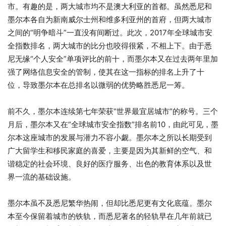
市。有趣的是，两大城市均不是澳大利亚的首都。虽然悉尼和
墨尔本各自为新南威尔士州和维多利亚州的首府，但两大城市
之间的“明争暗斗”一直没有间断过。此次，2017年全球城市安
全指数排名，两大城市的比分也咬得很紧，不相上下。由于悉
尼无缘“个人安全”单项评比的前十，而墨尔本又在过去两年里加
强了网络信息安全的管制，使其在这一指标的排名上升了十
位，导致墨尔本在总排名以微弱的优势略胜悉尼一筹。
前不久，墨尔本连续第七年荣获“世界最宜居城市”的称号。三个
月后，墨尔本又在“全球城市安全指数”排名前10，由此可见，墨
尔本这座城市的发展与潜力不容小觑。墨尔本之所以长期受到
广大留学生和移民家庭的喜爱，主要是因为其新鲜的空气、和
谐稳定的社会环境、良好的医疗服务、出色的教育体系以及世
界一流的基础设施。
墨尔本虽不及悉尼繁华热闹，但却比悉尼更有文化底蕴。墨尔
本至今保留着城市的铁轨，而悉尼著名的轻轨早在几年前就已