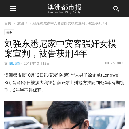
澳洲都市报
Australian City Daily
首页
澳洲
刘强东悉尼家中宾客强奸女模案宣判，被告获刑4年
澳洲
刘强东悉尼家中宾客强奸女模
案宣判，被告获刑4年
25
0
文
陈乃荣
-
2018年10月12日
澳洲都市报10月12日讯(记者 陈荣) 华人男子徐龙威(Longwei
Xu, 音译)今日被澳大利亚新南威尔士州地方法院判处4年有期徒
刑，2年半不得保释。