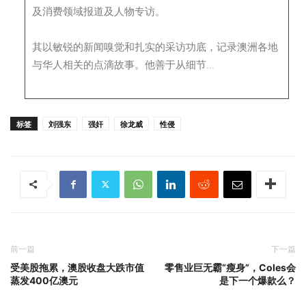
及消费领域报道及人物专访。
其以敏锐的新闻嗅觉和扎实的采访功底，记录澳洲各地
与华人相关的点滴故事。他善于从细节...
标签
刘强东
强奸
徐龙威
性侵
前一篇
下一篇
受美股拖累，澳股收盘大跌市值
零售业巨无霸“瘦身”，Coles会
蒸发400亿澳元
是下一个爆款么？