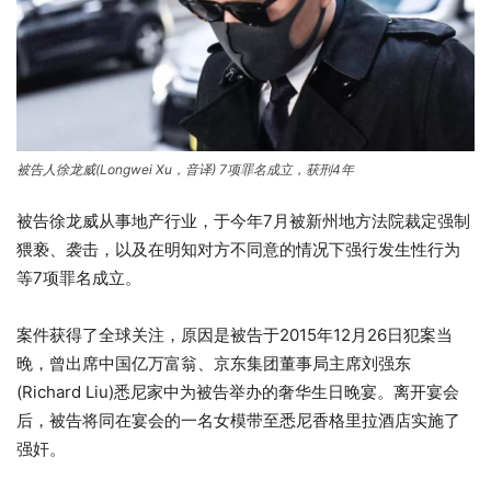
被告人徐龙威(Longwei Xu，音译) 7项罪名成立，获刑4年
被告徐龙威从事地产行业，于今年7月被新州地方法院裁定强制
猥亵、袭击，以及在明知对方不同意的情况下强行发生性行为
等7项罪名成立。
案件获得了全球关注，原因是被告于2015年12月26日犯案当
晚，曾出席中国亿万富翁、京东集团董事局主席刘强东
(Richard Liu)悉尼家中为被告举办的奢华生日晚宴。离开宴会
后，被告将同在宴会的一名女模带至悉尼香格里拉酒店实施了
强奸。