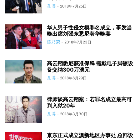
孔博
-
2018年7月25日
华人男子性侵女模罪名成立，事发当
晚出席刘强东悉尼奢华晚宴
陈乃荣
-
2018年7月23日
高云翔悉尼获准保释 需戴电子脚镣设
备交纳300万澳元
孔博
-
2018年6月29日
律师谈高云翔案：若罪名成立最高可
判入狱20年
孔博
-
2018年3月30日
京东正式成立澳新地区办事处 总部设