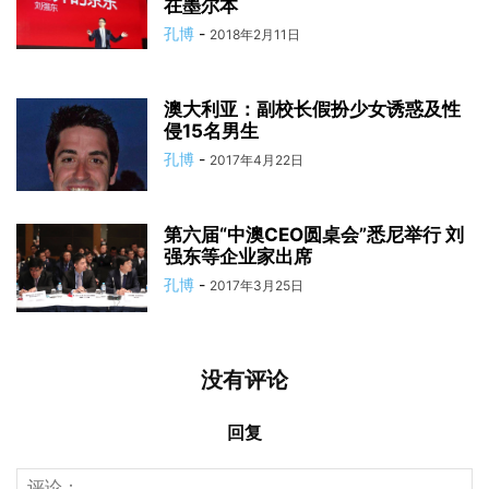
在墨尔本
孔博
-
2018年2月11日
澳大利亚：副校长假扮少女诱惑及性
侵15名男生
孔博
-
2017年4月22日
第六届“中澳CEO圆桌会”悉尼举行 刘
强东等企业家出席
孔博
-
2017年3月25日
没有评论
回复