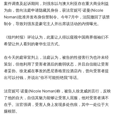
案件调查及起诉期间，刘强东以与澳大利亚存在重大商业利益
为由，曾向法庭申请隐藏其身份，获法官妮可·诺曼(Nicole
Noman)批准并发布身份禁制令。今年7月中，法院撤回了该禁
制令，导致刘强东是豪宅主人并出席该活动的内情曝光。
《纽约时报》评论认为，此案让人得以窥视中国商界领袖们不
希望让外人看到的奢华生活方式。
在今天的庭审宣判上，法庭认为，被告的性侵害行为也许未经
策划，但他利用了受害者酒后的脆弱状态，并且自信能让受害
者妥协。徐龙威在事发的悉尼香格里拉酒店内，曾向受害者提
出可以付钱，并说出“你不可能拒绝我”等话。
法官妮可·诺曼(Nicole Noman)称，被告人徐龙威的言行，反映
了他的自大，自信其魅力能够让受害人屈服，他对受害者满不
在乎。法官强调，受害人身上发现多处伤痕，其中一处位于大
腿根部。