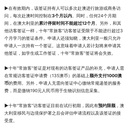
►在有效期内，该签证持有人可以多次赴澳进行旅游或商务访
问，每次赴澳时间控制在
3个月以内
。同时，任何24个月期
间，在澳大利亚的
累计停留时间不能超过12个月
。另外，和其
他访客签证一样，十年“常旅客”访客签证受限于不能进行超过3
个月学习的签证条件。申请人还须知晓，澳大利亚一般只允许
申请人一次持有一个签证。这意味着申请人若计划将来申请其
他签证，如学生或工作签证，十年“常旅客”签证将会失效。
►
十年“常旅客”签证是对现有的访客签证产品的补充，申请人需
在常规访客签证申请费（135澳币）的基础上
额外支付1000澳
币
的费用。另外，申请人无需向签证中心缴纳常规递签的服务
费，而是缴纳190元人民币用于生物识别信息采集。
►
十年“常旅客”访客签证目前在试行初期，因此有
预约限额
，澳
大利亚移民与边境保护署之后会评估申请流程以及该签证的接
受度。