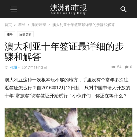
澳洲都市报
Australian City Daily
首页
摩登
旅游居家
澳大利亚十年签证最详细的步骤和解答
摩登
旅游居家
澳大利亚十年签证最详细的步
骤和解答
54
0
文
孔博
-
2017年1月13日
​澳大利亚这种一次根本玩不够的地方，手里没有个常年多次往
返签证怎么行？自2016年12月12日起，只对中国申请人开放的
十年“常旅客”访客签证开始试行！小伙伴们，你还在等什么？