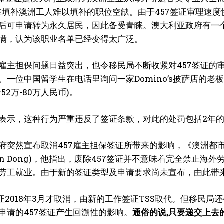
旨在填补澳洲工人难以填补的职位空缺。由于457签证审理速
后可申请转为永久居民，因此备受青睐。澳大利亚政府有一
满，认为该职业名单已经变得太广泛。
雇主担保问题日益突出，也令移民局不断收紧对457签证的
。一位中国留学生在电话里询问一家Domino’s披萨店的老
52万-80万人民币)。
表示，这种行为严重违反了签证条款，对此的处罚包括2年的监禁
府突然宣布取消457雇主担保签证所带来的影响，《澳洲都
ean Dong)，他指出，废除457签证并不意味着完全禁止
劳工就业。由于新的签证类型及申请要求尚未宣布，由此带
签证2018年3月才取消，由新的工作签证TSS取代。但移民
申请的457签证产生回溯性的影响。
通俗的说,只要递交上去的