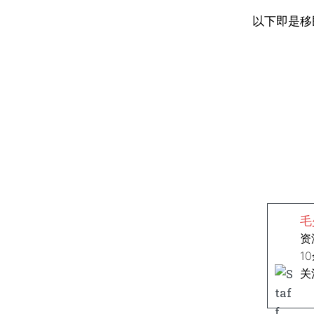
以下即是移
毛
资
1
关