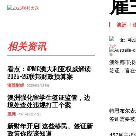
雇
澳洲
毛
文:
相关资讯
澳洲都市报4
看点：KPMG澳大利亚权威解读
签证，旨在
2025-26联邦财政预算案
澳璞财经
2025年3月26日
澳洲强化留学生签证监管，边
境处查处违规打工个案
特恩布尔表
澳洲
2025年2月27日
签证需要被
新财年开启! 这些移民、签证新
政策你应该知道
457雇主