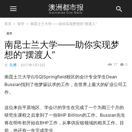
澳洲都市报
Australian City Daily
首页
留学
南昆士兰大学——助你实现梦想的“摆渡人”
留学
南昆士兰大学——助你实现梦
想的“摆渡人”
17
0
文
孔博
-
2017年1月13日
南昆士兰大学(USQ)Springfield校区的会计专业学生Dean
Bussian找到了他梦寐以求的工作，在世界上最大的矿业公司工
作。
这位来自平原地区、学会计的学生在完成了一个为期三个月的
研究生课程之后拿到了一份BHP Billiton的工作。Bussian先生
将在明年初开始在BHP工作，从事供应链领域的相关工作。目
前，他还有一年完成学业。