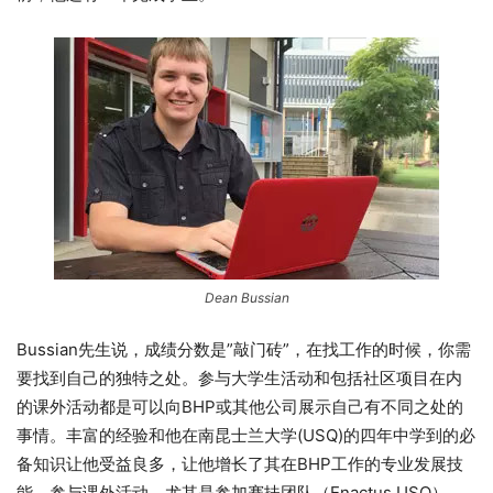
Dean Bussian
Bussian先生说，成绩分数是”敲门砖”，在找工作的时候，你需
要找到自己的独特之处。参与大学生活动和包括社区项目在内
的课外活动都是可以向BHP或其他公司展示自己有不同之处的
事情。丰富的经验和他在南昆士兰大学(USQ)的四年中学到的必
备知识让他受益良多，让他增长了其在BHP工作的专业发展技
能。参与课外活动，尤其是参加赛扶团队（Enactus USQ），