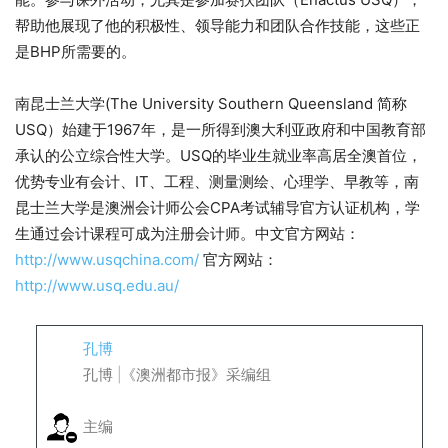
帮助他展现了他的积极性、领导能力和团队合作技能，这些正
是BHP所需要的。
南昆士兰大学(The University Southern Queensland 简称
USQ）始建于1967年，是一所得到澳大利亚政府和中国教育部
承认的公立综合性大学。USQ的毕业生就业率高居全澳首位，
优势专业有会计、IT、工程、测量测绘、心理学、早教等，南
昆士兰大学是澳洲会计师公会CPA考试辅导官方认证机构，学
生通过会计课程可成为注册会计师。中文官方网站：
http://www.usqchina.com/
官方网站：
http://www.usq.edu.au/
孔博
孔博 |《澳洲都市报》采编组
主编