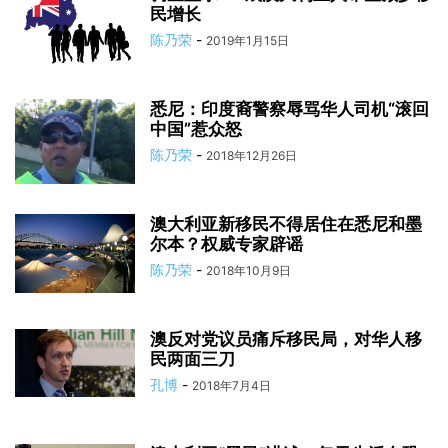
民增长
陈乃荣
-
2019年1月15日
悉尼：印度裔警察辱骂华人司机“滚回
中国”惹众怒
陈乃荣
-
2018年12月26日
澳大利亚新移民不得居住在悉尼和墨
尔本？权威专家辟谣
陈乃荣
-
2018年10月9日
澳反对党议员痛斥移民局，对华人移
民两面三刀
孔博
-
2018年7月4日