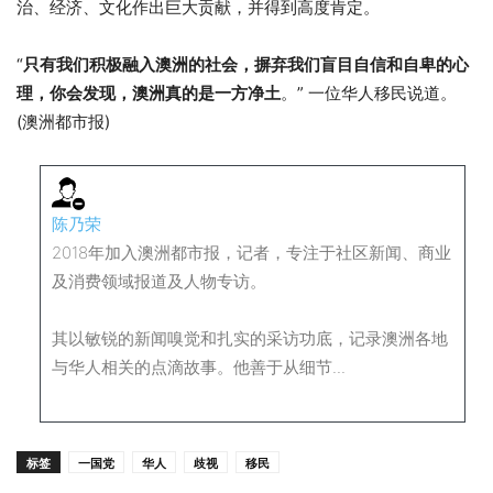
治、经济、文化作出巨大贡献，并得到高度肯定。
“
只有我们积极融入澳洲的社会，摒弃我们盲目自信和自卑的心
理，你会发现，澳洲真的是一方净土
。” 一位华人移民说道。
(澳洲都市报)
陈乃荣
2018年加入澳洲都市报，记者，专注于社区新闻、商业
及消费领域报道及人物专访。
其以敏锐的新闻嗅觉和扎实的采访功底，记录澳洲各地
与华人相关的点滴故事。他善于从细节...
标签
一国党
华人
歧视
移民