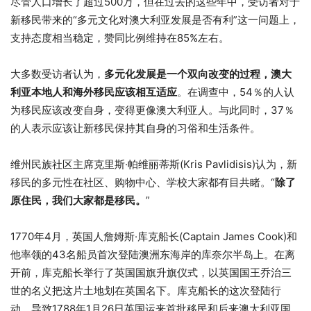
尽管人口增长了超过500万，但在过去的这些年中，受访者对于
新移民带来的“多元文化对澳大利亚发展是否有利”这一问题上，
支持态度相当稳定，赞同比例维持在85%左右。
大多数受访者认为，
多元化发展是一个双向改变的过程，澳大
利亚本地人和海外移民应该相互适应
。在调查中，54％的人认
为移民应该改变自身，变得更像澳大利亚人。与此同时，37％
的人表示应该让新移民保持其自身的习俗和生活条件。
维州民族社区主席克里斯·帕维丽蒂斯(Kris Pavlidisis)认为，新
移民的多元性在社区、购物中心、学校大家都有目共睹。“
除了
原住民，我们大家都是移民。
”
1770年4月，英国人詹姆斯·库克船长(Captain James Cook)和
他率领的43名船员首次登陆澳洲东海岸的库奈尔半岛上。在离
开前，库克船长举行了英国国旗升旗仪式，以英国国王乔治三
世的名义把这片土地划在英国名下。库克船长的这次登陆行
动，导致1788年1月26日英国运来首批移民和后来澳大利亚国