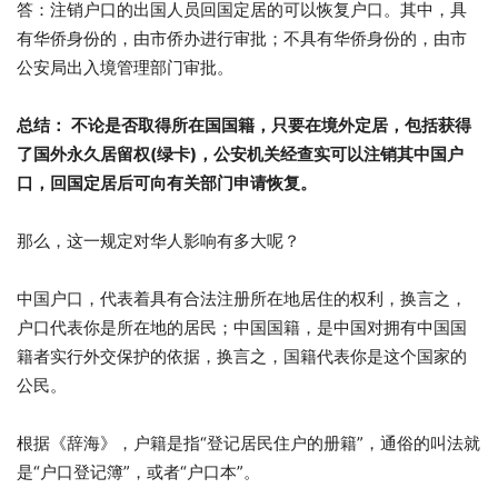
答：注销户口的出国人员回国定居的可以恢复户口。其中，具
有华侨身份的，由市侨办进行审批；不具有华侨身份的，由市
公安局出入境管理部门审批。
总结：
不论是否取得所在国国籍，只要在境外定居，包括获得
了国外永久居留权(绿卡)，公安机关经查实可以注销其中国户
口，回国定居后可向有关部门申请恢复。
那么，这一规定对华人影响有多大呢？
中国户口，代表着具有合法注册所在地居住的权利，换言之，
户口代表你是所在地的居民；中国国籍，是中国对拥有中国国
籍者实行外交保护的依据，换言之，国籍代表你是这个国家的
公民。
根据《辞海》，户籍是指“登记居民住户的册籍”，通俗的叫法就
是“户口登记簿”，或者“户口本”。