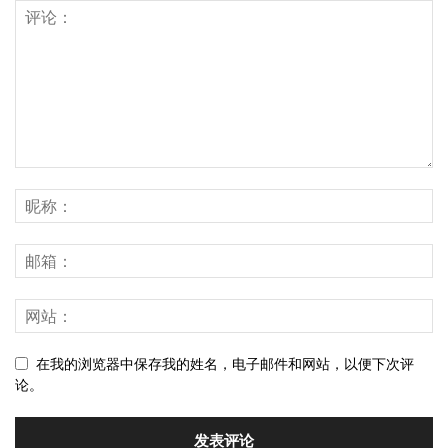
在我的浏览器中保存我的姓名，电子邮件和网站，以便下次评
论。