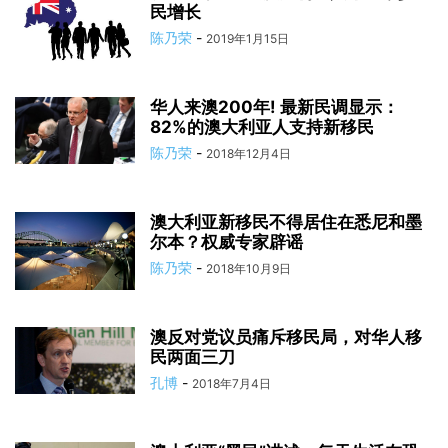
民增长
陈乃荣
-
2019年1月15日
华人来澳200年! 最新民调显示：
82%的澳大利亚人支持新移民
陈乃荣
-
2018年12月4日
澳大利亚新移民不得居住在悉尼和墨
尔本？权威专家辟谣
陈乃荣
-
2018年10月9日
澳反对党议员痛斥移民局，对华人移
民两面三刀
孔博
-
2018年7月4日