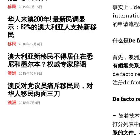
事实上，de
移民
2019年1月15日
inter
华人来澳200年! 最新民调显
的申请流程
示：82%的澳大利亚人支持新移
民
什么是De fa
移民
2018年12月4日
澳大利亚新移民不得居住在悉
首先，澳洲
尼和墨尔本？权威专家辟谣
有婚姻关系
de fact
澳洲
2018年10月9日
注册de fac
澳反对党议员痛斥移民局，对
华人移民两面三刀
De facto 
澳洲
2018年7月4日
– 随着技
打分列表中
系的文件。