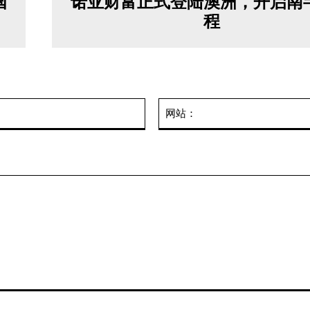
国
诺亚财富正式登陆澳洲，开启南
程
邮
箱：