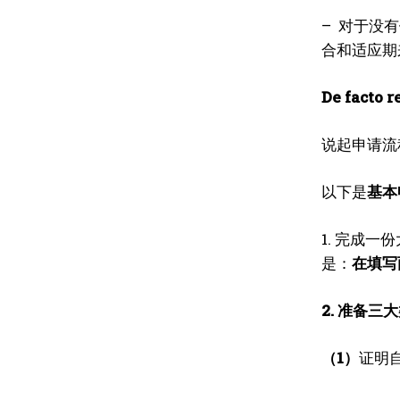
– 对于没
合和适应期
De facto r
说起申请流程，
以下是
基本
1. 完成
是：
在填写
2. 准备三
（1）
证明自