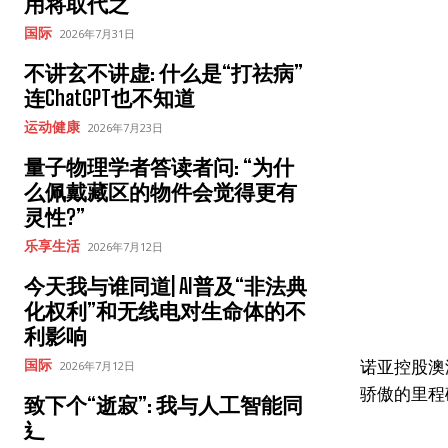
用将取代之
国际
2026年7月31日
不讲玄不讲虚: 什么是“打祛病”
连ChatGPT也不知道
运动健康
2026年7月23日
量子物理学者答读者问: “为什
么佩戴藏区的物件会觉得更有
灵性?”
乐享生活
2026年7月12日
今天我与谁同道| AI普及“非法典
化权利”和无线电对生命体的不
利影响
诺亚控股澳
国际
2026年7月12日
骄傲的里程
致下个“逝寂”: 我与人工智能同
⻎