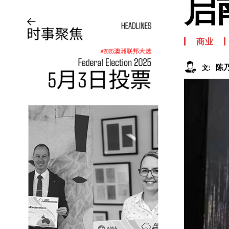
启
商业
陈
文: