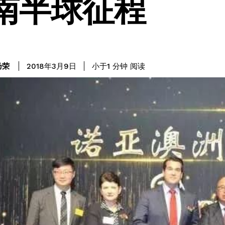
南半球征程
阅读
乃荣
小于1
分钟
2018年3月9日