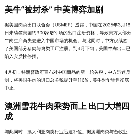
美牛“被封杀” 中美博弈加剧
据美国肉类出口联合会（USMEF）透露，中国在2025年3月16
日未续签美国约300家屠宰场的出口注册资格，导致美方大部分
牛肉生产商失去进入中国市场的机会。与此同时，中方仅续签
了美国部分猪肉与禽类工厂注册。到3月下旬，美国牛肉出口已
陷入实质性停摆。
4月初，特朗普政府宣布对中国商品的新一轮关税，中方迅速反
制，将美国牛肉的进口总关税提升至116%，美牛对华销售彻底
中止。
澳洲雪花牛肉乘势而上 出口大增四
成
与此同时，澳大利亚肉类行业迅速补位。据澳洲肉类与畜牧业