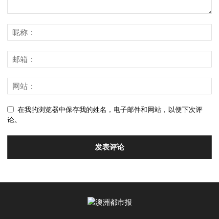
在我的浏览器中保存我的姓名，电子邮件和网站，以便下次评
论。