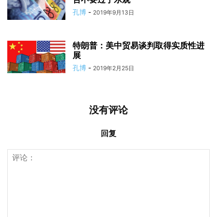
孔博
-
2019年9月13日
特朗普：美中贸易谈判取得实质性进
展
孔博
-
2019年2月25日
没有评论
回复