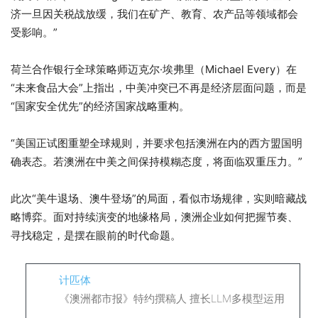
济一旦因关税战放缓，我们在矿产、教育、农产品等领域都会
受影响。”
荷兰合作银行全球策略师迈克尔·埃弗里（Michael Every）在
“未来食品大会”上指出，中美冲突已不再是经济层面问题，而是
“国家安全优先”的经济国家战略重构。
“美国正试图重塑全球规则，并要求包括澳洲在内的西方盟国明
确表态。若澳洲在中美之间保持模糊态度，将面临双重压力。”
此次“美牛退场、澳牛登场”的局面，看似市场规律，实则暗藏战
略博弈。面对持续演变的地缘格局，澳洲企业如何把握节奏、
寻找稳定，是摆在眼前的时代命题。
计匹体
《澳洲都市报》特约撰稿人 擅长LLM多模型运用