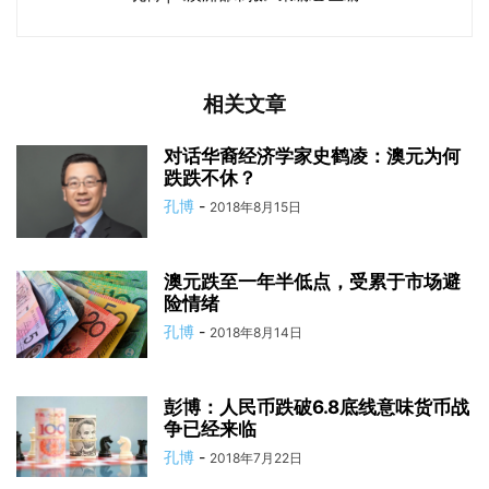
相关文章
对话华裔经济学家史鹤凌：澳元为何
跌跌不休？
孔博
-
2018年8月15日
澳元跌至一年半低点，受累于市场避
险情绪
孔博
-
2018年8月14日
彭博：人民币跌破6.8底线意味货币战
争已经来临
孔博
-
2018年7月22日