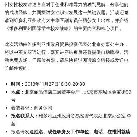
州女性校友讲述各自对于创业和领导力的独到见解，分享他们
的成功经验，共同探讨女性职业发展这一关键议题。活动还邀
请到维多利亚州政府大中华区副专员任丽莎女士出席，并介绍
《维多利亚州国际学生校友战略》的主要内容和核心项目。
此次活动由维多利亚州政府贸易投资代表处北京办事处主办，
将以中英文双语进行，嘉宾讲座结束后还将提供自助晚餐。活
动免费入场，但席位有限，请尽快通过阅读原文链接或发送电
子邮件预约。
时间：
2018年11月27日18:30-20:30
地点：
北京丽晶酒店三层董事会厅，北京市东城区金宝街99
号
着装要求：商务休闲
报名联系人：
维多利亚州政府贸易投资代表处北京办公室 李
茜
报名请发送
姓名
、
现任职务
及
工作单位
、
电话
、
在维州就读