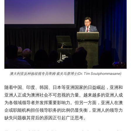
澳大利亚反种族歧视专员蒂姆·索夫马赛博士(Dr. Tim Soutphommasane)
随着中国、印度、韩国、日本等亚洲国家的日益崛起，亚洲和
亚洲人正成为澳洲社会不可忽视的力量。越来越多的亚洲人成
为各领域领导者并发挥重要影响力。但另一方面，亚洲人在澳
企或职能机构担任领导职务的比例仍显失衡，亚洲人的领导力
缺失问题极其背后的原因正引起广泛思考。