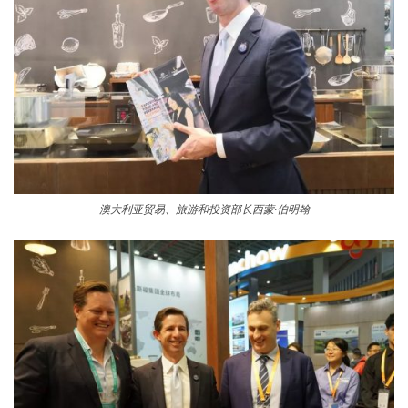
澳大利亚贸易、旅游和投资部长西蒙·伯明翰