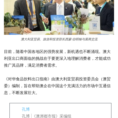
澳大利亚贸易、旅游和投资部长西蒙·伯明翰与展商交流
目前，随着中国各地区的强势发展，新机遇也不断涌现。澳大
利亚出口商面临的挑战在于要更深入地理解消费者，才能成功
推广其品牌，满足消费者需求。
《对华食品饮料出口指南》由澳大利亚贸易投资委员会（澳贸
委）编制，旨在帮助澳企在中国这个充满活力的市场中互通信
息，不断发展壮大。
孔博
孔博 |《澳洲都市报》采编组