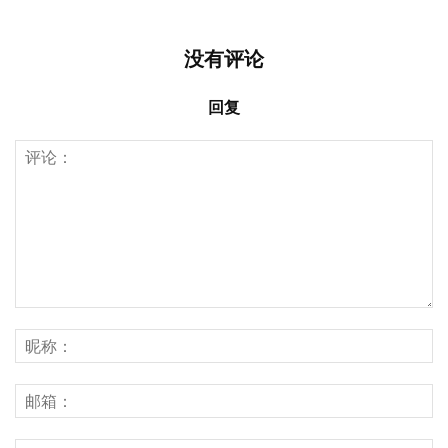
没有评论
回复