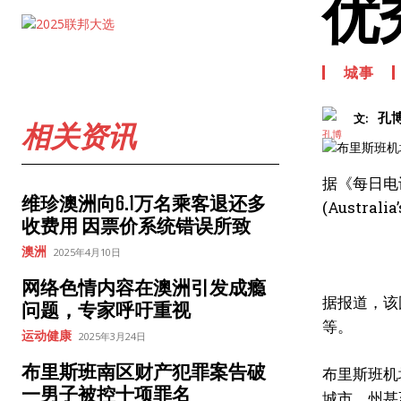
优
城事
孔
文:
相关资讯
据《每日电讯
维珍澳洲向6.1万名乘客退还多
(Australia
收费用 因票价系统错误所致
澳洲
2025年4月10日
网络色情内容在澳洲引发成瘾
据报道，该
问题，专家呼吁重视
等。
运动健康
2025年3月24日
布里斯班南区财产犯罪案告破
布里斯班机场公
一男子被控十项罪名
城市、州甚