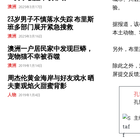
验。
澳洲
2025年3月17日
23岁男子不慎落水失踪 布里斯
据报道，该
班多部门展开紧急搜救
本土动物、壮
澳洲
2025年3月16日
澳洲一户居民家中发现巨蟒，
另外，布里
宠物猫不幸被吞噬
除此之外，洗手
澳洲
2019年1月14日
屏提交反馈
周杰伦黄金海岸与好友戏水 晒
夫妻观焰火甜蜜背影
孔
人物
2019年1月4日
孔
主