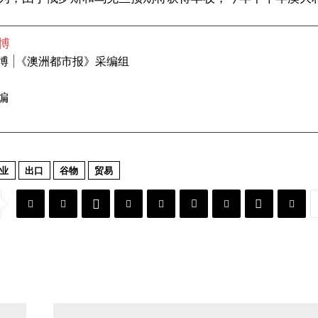
博
博 |《澳洲都市报》采编组
编
业
出口
谷物
贸易