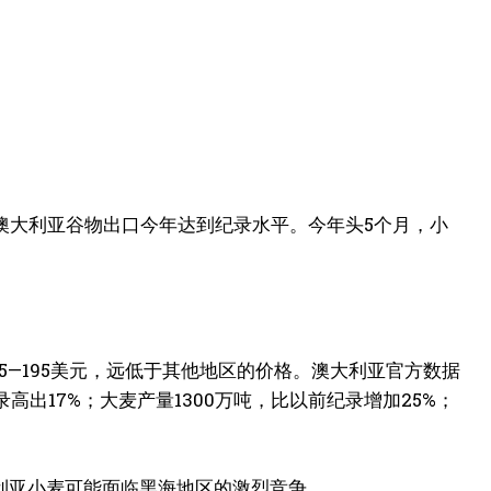
，澳大利亚谷物出口今年达到纪录水平。今年头
5
个月，小
5—195
美元，远低于其他地区的价格。澳大利亚官方数据
录高出
17%
；大麦产量
1300
万吨，比以前纪录增加
25%
；
利亚小麦可能面临黑海地区的激烈竞争。