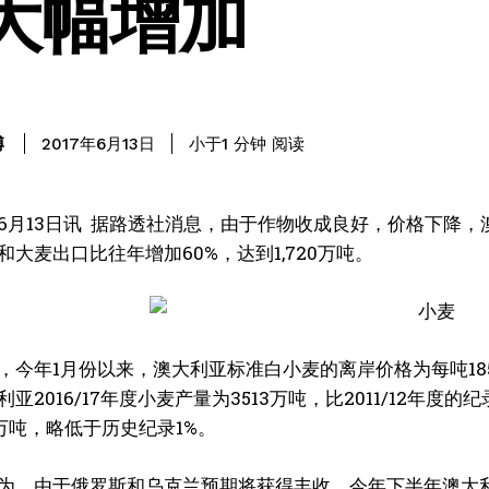
大幅增加
阅读
博
小于1
分钟
2017年6月13日
6月13日讯 据路透社消息，由于作物收成良好，价格下降
和大麦出口比往年增加
60%
，达到
1,720
万吨。
，今年
1
月份以来，澳大利亚标准白小麦的离岸价格为每吨
18
利亚
2016/17
年度小麦产量为
3513
万吨，比
2011/12
年度的纪
万吨，略低于历史纪录
1%
。
为，由于俄罗斯和乌克兰预期将获得丰收，今年下半年澳大