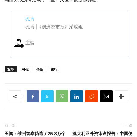
孔博
孔博 |《澳洲都市报》采编组
主编
标签
ANZ
垄断
银行
前一篇
下一篇
丑闻：维州警察伪造了25.8万个
澳大利亚外资审查报告：中国仍