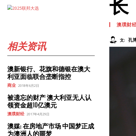
长
澳璞财
孔
文:
相关资讯
澳新银行、花旗和德银在澳大
利亚面临联合垄断指控
商业
2018年6月2日
被遗忘的财产 澳大利亚无人认
领资金超10亿澳元
澳璞财经
2017年4月29日
澳媒: 在房地产市场 中国梦正成
为澳洲人的噩梦