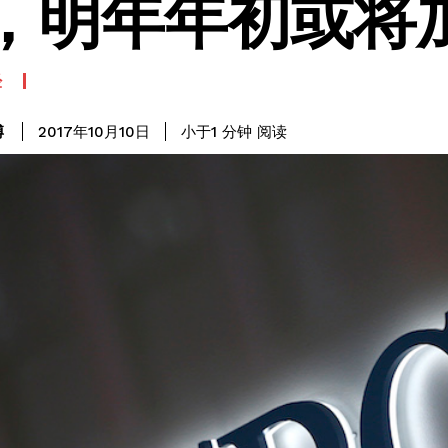
，明年年初或将
经
阅读
博
小于1
分钟
2017年10月10日