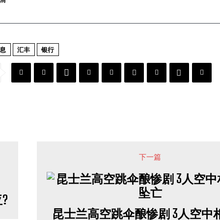
息
汇丰
银行
下一篇
?
昆士兰高空跳伞酿惨剧 3人空中