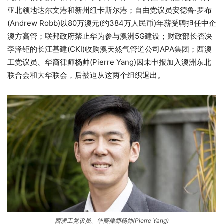
亚北领地达尔文港和新州纽卡斯尔港；自由党议员安德鲁·罗布
(Andrew Robb)以80万澳元(约384万人民币)年薪受聘担任中企
澳方高管；联邦政府禁止华为参与澳洲5G建设；财政部长否决
李泽钜的长江基建(CKI)收购澳天然气管道公司APA集团；西澳
工党议员、华裔律师杨帅(Pierre Yang)因未申报加入澳洲东北
联合会和大华联会，后被迫从这两个组织退出。
西澳工党议员、华裔律师杨帅(Pierre Yang)