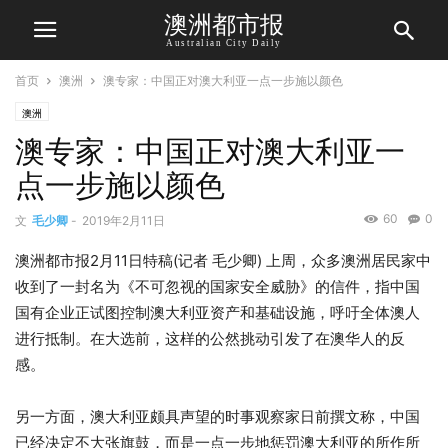
澳洲都市报
Australian City Daily
首页
澳洲
澳专家：中国正对澳大利亚一点一步施以颜色
澳洲
澳专家：中国正对澳大利亚一
点一步施以颜色
60
0
文
毛少卿
-
2019年2月11日
澳洲都市报2月11日特稿(记者 毛少卿) 上周，众多澳洲居民家中
收到了一封名为《不可忽视的国家安全威胁》的信件，指中国
国有企业正试图控制澳大利亚资产和基础设施，呼吁全体澳人
进行抵制。在大选前，这样的公然挑动引发了在澳华人的反
感。
另一方面，澳大利亚颇具声望的时事观察家日前撰文称，中国
已经决定不大张旗鼓，而是一点一步地惩罚澳大利亚的所作所