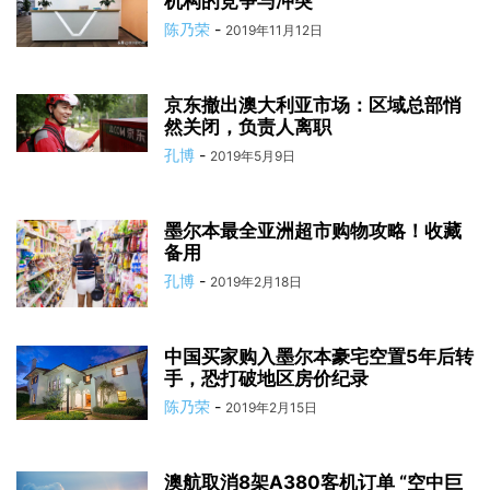
机构的竞争与冲突
陈乃荣
-
2019年11月12日
京东撤出澳大利亚市场：区域总部悄
然关闭，负责人离职
孔博
-
2019年5月9日
墨尔本最全亚洲超市购物攻略！收藏
备用
孔博
-
2019年2月18日
中国买家购入墨尔本豪宅空置5年后转
手，恐打破地区房价纪录
陈乃荣
-
2019年2月15日
澳航取消8架A380客机订单 “空中巨